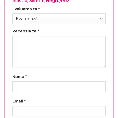
elastic, Slimfit, Negru/Roz”
Evaluarea ta
*
Recenzia ta
*
Nume
*
Email
*