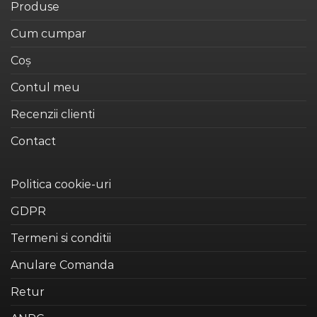
Opțiunile
Produse
Opțiunile
pot
pot
fi
Cum cumpar
fi
alese
alese
Coș
în
în
pagina
Contul meu
pagina
produsului.
produsului.
Recenzii clienti
Contact
Politica cookie-uri
GDPR
Termeni si conditii
Anulare Comanda
Retur