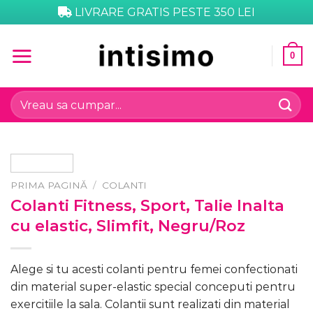
Skip
LIVRARE GRATIS PESTE 350 LEI
to
content
0
Caută
după:
PRIMA PAGINĂ
/
COLANTI
Colanti Fitness, Sport, Talie Inalta
cu elastic, Slimfit, Negru/Roz
Alege si tu acesti colanti pentru femei confectionati
din material super-elastic special conceputi pentru
exercitiile la sala. Colantii sunt realizati din material