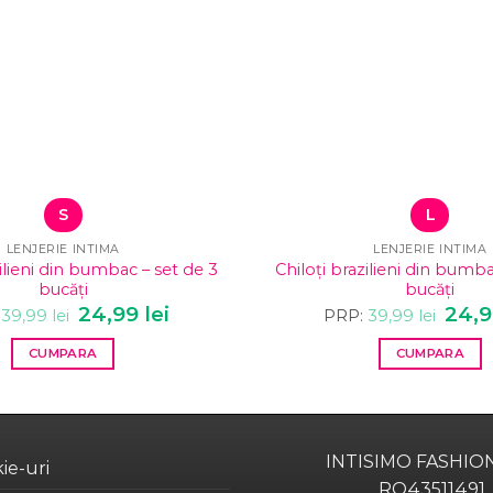
S
L
LENJERIE INTIMA
LENJERIE INTIMA
zilieni din bumbac – set de 3
Chiloți brazilieni din bumba
bucăți
bucăți
Prețul
24,99
lei
Prețul
Prețu
24,
39,99
lei
PRP:
39,99
lei
inițial
curent
inițial
a
este:
a
CUMPARA
CUMPARA
fost:
24,99 lei.
fost:
39,99 lei.
39,99 
Acest
Acest
produs
produs
are
are
mai
mai
INTISIMO FASHIO
kie-uri
multe
multe
RO43511491