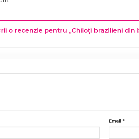
cum.
crii o recenzie pentru „Chiloți brazilieni d
Email
*