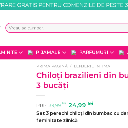
VRARE GRATIS PENTRU COMENZILE DE PESTE 35
Caută
T
după:
AMINTE
PIJAMALE
PARFUMURI
PRIMA PAGINĂ
/
LENJERIE INTIMA
Chiloți brazilieni din 
3 bucăți
lei
Prețul
lei
Prețul
24,99
PRP:
39,99
inițial
curent
Set 3 perechi chiloți din bumbac cu dan
a
este:
feminitate zilnică
fost:
24,99 lei.