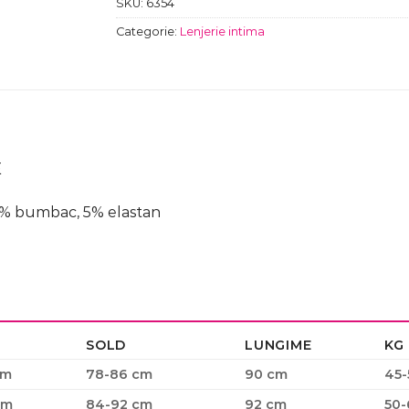
SKU:
6354
Categorie:
Lenjerie intima
E
5% bumbac, 5% elastan
SOLD
LUNGIME
KG
cm
78-86 cm
90 cm
45-
cm
84-92 cm
92 cm
50-