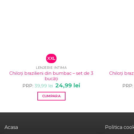
XXL
LENJERIE INTIMA
Chiloți brazilieni din bumbac – set de 3
Chiloți bra
bucăți
Prețul
24,99
lei
Prețul
PRP:
39,99
lei
PRP:
inițial
curent
a
este:
CUMPARA
fost:
24,99 lei.
39,99 lei.
Acest
produs
are
mai
Acasa
Politica coo
multe