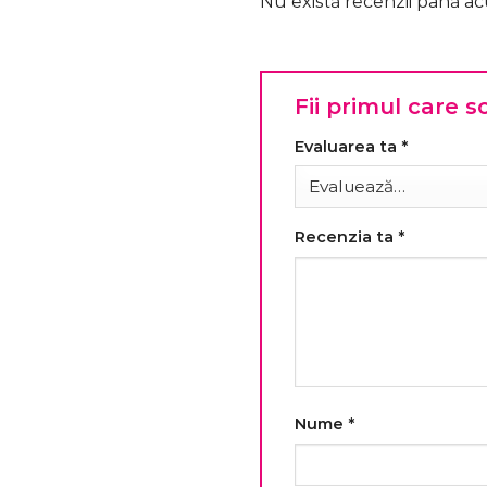
Nu există recenzii până a
Fii primul care s
Evaluarea ta
*
Recenzia ta
*
Nume
*