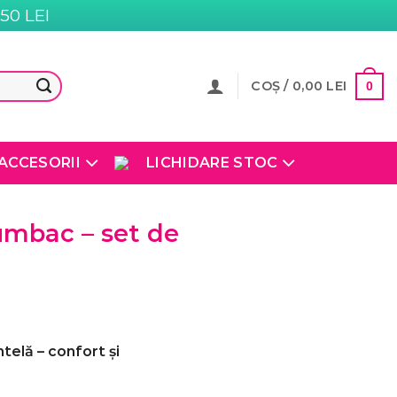
0 LEI
COȘ /
0,00
LEI
0
ACCESORII
LICHIDARE STOC
bumbac – set de
telă – confort și