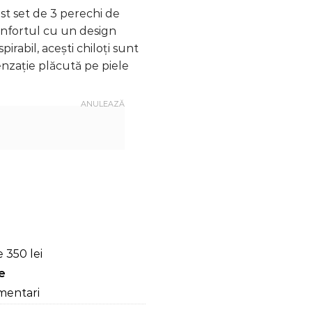
t set de 3 perechi de
confortul cu un design
irabil, acești chiloți sunt
senzație plăcută pe piele
ANULEAZĂ
et de 3 bucăți
 350 lei
re
mentari