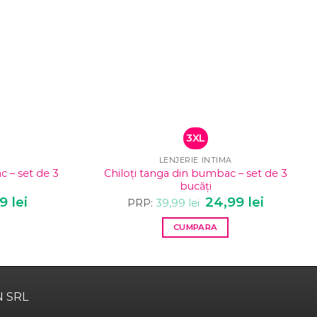
3XL
LENJERIE INTIMA
c – set de 3
Chiloți tanga din bumbac – set de 3
bucăți
l
99
lei
Prețul
Prețul
24,99
lei
Prețul
PRP:
39,99
lei
curent
inițial
curent
este:
a
este:
CUMPARA
24,99 lei.
fost:
24,99 lei.
lei.
39,99 lei.
Acest
produs
are
mai
N SRL
multe