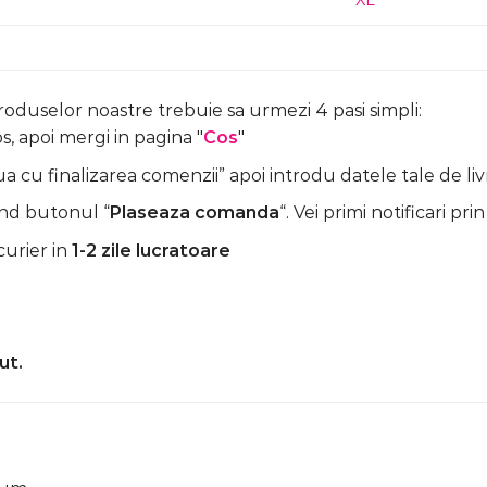
XL
produselor noastre trebuie sa urmezi 4 pasi simpli:
, apoi mergi in pagina "
Cos
"
 cu finalizarea comenzii” apoi introdu datele tale de liv
nd butonul “
Plaseaza comanda
“. Vei primi notificari prin
curier in
1-2 zile lucratoare
ut.