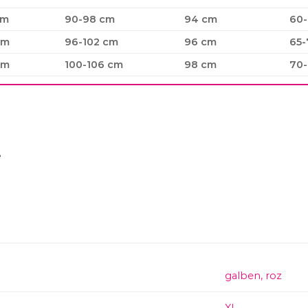
cm
90-98 cm
94 cm
60-
cm
96-102 cm
96 cm
65-
cm
100-106 cm
98 cm
70-
e
galben
,
roz