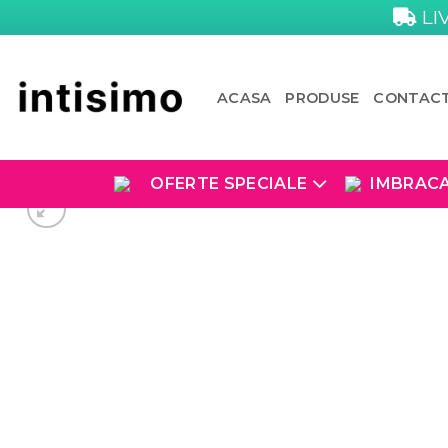
Skip
LI
to
content
ACASA
PRODUSE
CONTAC
OFERTE SPECIALE
IMBRAC