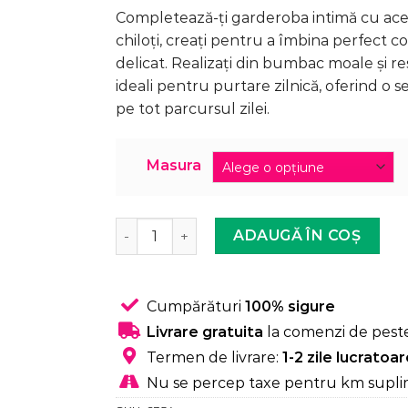
39,99 lei.
Completează-ți garderoba intimă cu aces
chiloți, creați pentru a îmbina perfect 
delicat. Realizați din bumbac moale și resp
ideali pentru purtare zilnică, oferind o 
pe tot parcursul zilei.
Masura
Cantitate Chiloți brazilieni din bumbac - s
ADAUGĂ ÎN COȘ
Cumpărături
100% sigure
Livrare gratuita
la comenzi de peste
Termen de livrare:
1-2 zile lucratoa
Nu se percep taxe pentru km supli