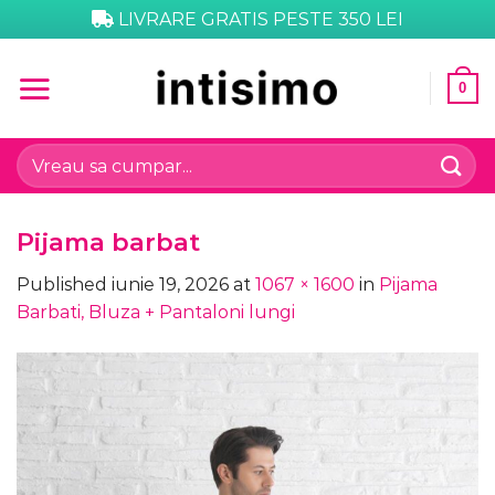
Skip
LIVRARE GRATIS PESTE 350 LEI
to
content
0
Caută
după:
Pijama barbat
Published
iunie 19, 2026
at
1067 × 1600
in
Pijama
Barbati, Bluza + Pantaloni lungi