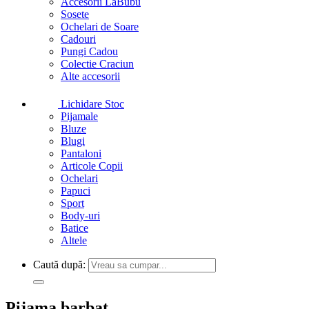
Accesorii LaBubu
Sosete
Ochelari de Soare
Cadouri
Pungi Cadou
Colectie Craciun
Alte accesorii
Lichidare Stoc
Pijamale
Bluze
Blugi
Pantaloni
Articole Copii
Ochelari
Papuci
Sport
Body-uri
Batice
Altele
Caută după:
Pijama barbat