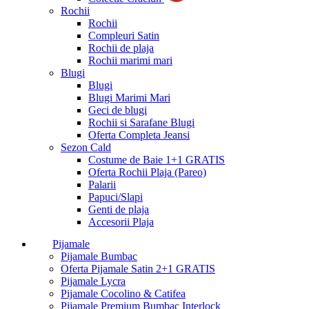
Rochii
Rochii
Compleuri Satin
Rochii de plaja
Rochii marimi mari
Blugi
Blugi
Blugi Marimi Mari
Geci de blugi
Rochii si Sarafane Blugi
Oferta Completa Jeansi
Sezon Cald
Costume de Baie 1+1 GRATIS
Oferta Rochii Plaja (Pareo)
Palarii
Papuci/Slapi
Genti de plaja
Accesorii Plaja
Pijamale
Pijamale Bumbac
Oferta Pijamale Satin 2+1 GRATIS
Pijamale Lycra
Pijamale Cocolino & Catifea
Pijamale Premium Bumbac Interlock