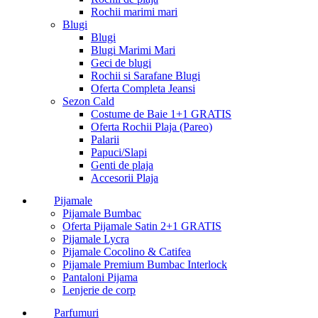
Rochii marimi mari
Blugi
Blugi
Blugi Marimi Mari
Geci de blugi
Rochii si Sarafane Blugi
Oferta Completa Jeansi
Sezon Cald
Costume de Baie 1+1 GRATIS
Oferta Rochii Plaja (Pareo)
Palarii
Papuci/Slapi
Genti de plaja
Accesorii Plaja
Pijamale
Pijamale Bumbac
Oferta Pijamale Satin 2+1 GRATIS
Pijamale Lycra
Pijamale Cocolino & Catifea
Pijamale Premium Bumbac Interlock
Pantaloni Pijama
Lenjerie de corp
Parfumuri