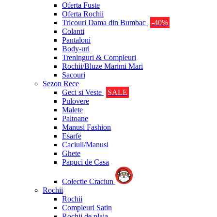
Oferta Fuste
Oferta Rochii
Tricouri Dama din Bumbac
-40%
Colanti
Pantaloni
Body-uri
Treninguri & Compleuri
Rochii/Bluze Marimi Mari
Sacouri
Sezon Rece
Geci si Veste
SALE
Pulovere
Malete
Paltoane
Manusi Fashion
Esarfe
Caciuli/Manusi
Ghete
Papuci de Casa
Colectie Craciun
Rochii
Rochii
Compleuri Satin
Rochii de plaja