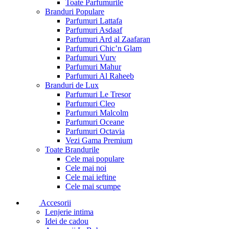
Toate Parfumurile
Branduri Populare
Parfumuri Lattafa
Parfumuri Asdaaf
Parfumuri Ard al Zaafaran
Parfumuri Chic’n Glam
Parfumuri Vurv
Parfumuri Mahur
Parfumuri Al Raheeb
Branduri de Lux
Parfumuri Le Tresor
Parfumuri Cleo
Parfumuri Malcolm
Parfumuri Oceane
Parfumuri Octavia
Vezi Gama Premium
Toate Brandurile
Cele mai populare
Cele mai noi
Cele mai ieftine
Cele mai scumpe
Accesorii
Lenjerie intima
Idei de cadou