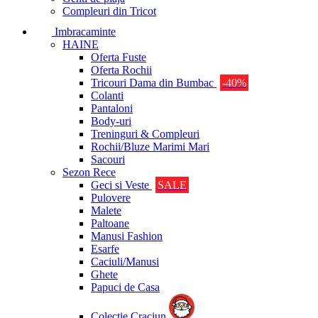
Compleuri din Tricot
Imbracaminte
HAINE
Oferta Fuste
Oferta Rochii
Tricouri Dama din Bumbac
-40%
Colanti
Pantaloni
Body-uri
Treninguri & Compleuri
Rochii/Bluze Marimi Mari
Sacouri
Sezon Rece
Geci si Veste
SALE
Pulovere
Malete
Paltoane
Manusi Fashion
Esarfe
Caciuli/Manusi
Ghete
Papuci de Casa
Colectie Craciun