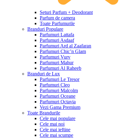
Seturi Parfum + Deodorant
Parfum de camera
Toate Parfumurile
Branduri Populare
Parfumuri Lattafa
Parfumuri Asdaaf
Parfumuri Ard al Zaafaran
Parfumuri Chic’n Glam
Parfumuri Vurv
Parfumuri Mahur
Parfumuri Al Raheeb
Branduri de Lux
Parfumuri Le Tresor
Parfumuri Cleo
Parfumuri Malcolm
Parfumuri Oceane
Parfumuri Octavia
Vezi Gama Premium
Toate Brandurile
Cele mai populare
Cele mai noi
Cele mai ieftine
Cele mai scumpe