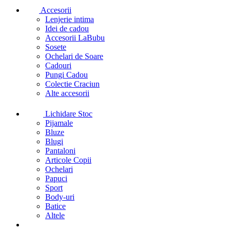
Accesorii
Lenjerie intima
Idei de cadou
Accesorii LaBubu
Sosete
Ochelari de Soare
Cadouri
Pungi Cadou
Colectie Craciun
Alte accesorii
Lichidare Stoc
Pijamale
Bluze
Blugi
Pantaloni
Articole Copii
Ochelari
Papuci
Sport
Body-uri
Batice
Altele