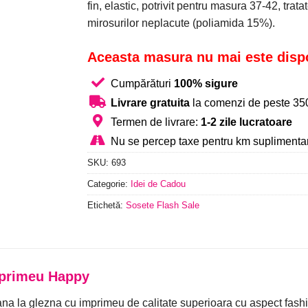
fin, elastic, potrivit pentru masura 37-42, trat
fost:
11,99 lei.
mirosurilor neplacute (poliamida 15%).
39,00 lei.
Aceasta masura nu mai este disp
Cumpărături
100% sigure
Livrare gratuita
la comenzi de peste 350
Termen de livrare:
1-2 zile lucratoare
Nu se percep taxe pentru km suplimentar
SKU:
693
Categorie:
Idei de Cadou
Etichetă:
Sosete Flash Sale
mprimeu Happy
a la glezna cu imprimeu de calitate superioara cu aspect fashion 