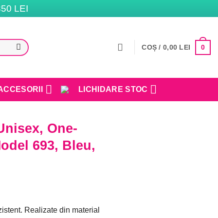
50 LEI
0
COȘ /
0,00
LEI
ACCESORII
LICHIDARE STOC
Unisex, One-
odel 693, Bleu,
stent. Realizate din material