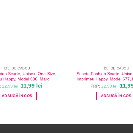
IDEI DE CADOU
IDEI DE CADOU
ion Scurte, Unisex, One-Size,
Sosete Fashion Scurte, Unise
u Happy, Model 696, Maro
Imprimeu Happy, Model 677, 
Prețul
11,99
lei
Prețul
Prețul
11,9
:
22,99
lei
PRP:
22,99
lei
inițial
curent
inițial
a
este:
a
ADAUGĂ ÎN COȘ
ADAUGĂ ÎN COȘ
fost:
11,99 lei.
fost:
22,99 lei.
22,99 l