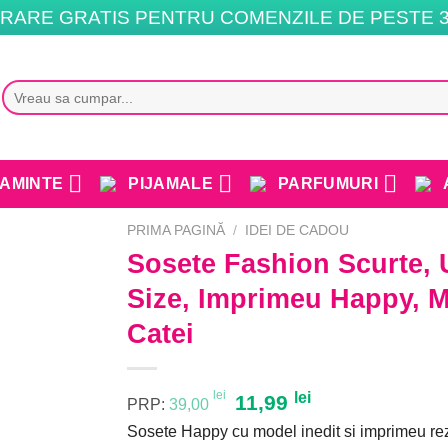
RARE GRATIS PENTRU COMENZILE DE PESTE 3
Caută
după:
AMINTE
PIJAMALE
PARFUMURI
PRIMA PAGINĂ
/
IDEI DE CADOU
Sosete Fashion Scurte, 
Size, Imprimeu Happy, M
Catei
lei
Prețul
lei
Prețul
11,99
PRP:
39,00
inițial
curent
Sosete Happy cu model inedit si imprimeu rezi
a
este: