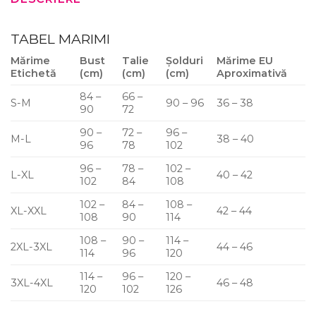
TABEL MARIMI
Mărime
Bust
Talie
Șolduri
Mărime EU
Etichetă
(cm)
(cm)
(cm)
Aproximativă
84 –
66 –
S-M
90 – 96
36 – 38
90
72
90 –
72 –
96 –
M-L
38 – 40
96
78
102
96 –
78 –
102 –
L-XL
40 – 42
102
84
108
102 –
84 –
108 –
XL-XXL
42 – 44
108
90
114
108 –
90 –
114 –
2XL-3XL
44 – 46
114
96
120
114 –
96 –
120 –
3XL-4XL
46 – 48
120
102
126