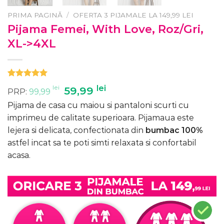
PRIMA PAGINĂ
/
OFERTA 3 PIJAMALE LA 149,99 LEI
Pijama Femei, With Love, Roz/Gri,
XL->4XL
Evaluat la
2
lei
Prețul
lei
Prețul
59,99
PRP:
99,99
5.00
din 5
inițial
curent
pe baza a
Pijama de casa cu maiou si pantaloni scurti cu
evaluări de
a
este:
la clienți
imprimeu de calitate superioara. Pijamaua este
fost:
59,99 lei.
lejera si delicata, confectionata din
bumbac 100%
99,99 lei.
astfel incat sa te poti simti relaxata si confortabil
acasa.