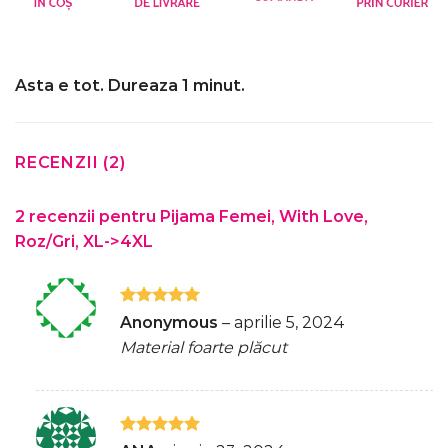
Asta e tot. Dureaza 1 minut.
RECENZII (2)
2 recenzii pentru
Pijama Femei, With Love,
Roz/Gri, XL->4XL
Evaluat la
Anonymous
–
aprilie 5, 2024
5
din 5
Material foarte plăcut
Evaluat la