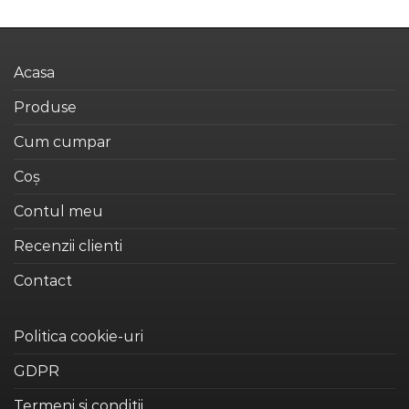
Acest
multe
produs
variații.
are
Opțiunile
mai
pot
Acasa
multe
fi
variații.
alese
Produse
Opțiunile
în
pot
pagina
Cum cumpar
fi
produsului.
alese
Coș
în
Contul meu
pagina
produsului.
Recenzii clienti
Contact
Politica cookie-uri
GDPR
Termeni si conditii