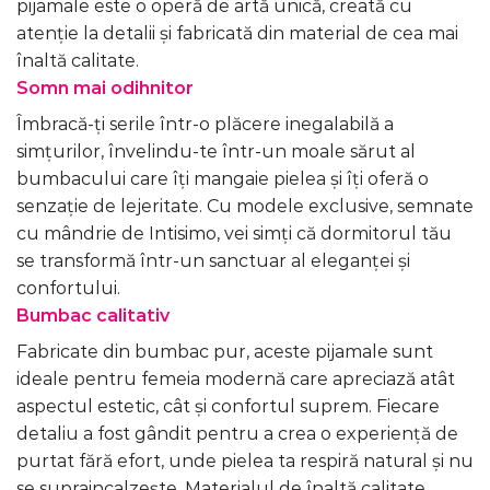
pijamale este o operă de artă unică, creată cu
atenție la detalii și fabricată din material de cea mai
înaltă calitate.
Somn mai odihnitor
Îmbracă-ți serile într-o plăcere inegalabilă a
simțurilor, învelindu-te într-un moale sărut al
bumbacului care îți mangaie pielea și îți oferă o
senzație de lejeritate. Cu modele exclusive, semnate
cu mândrie de Intisimo, vei simți că dormitorul tău
se transformă într-un sanctuar al eleganței și
confortului.
Bumbac calitativ
Fabricate din bumbac pur, aceste pijamale sunt
ideale pentru femeia modernă care apreciază atât
aspectul estetic, cât și confortul suprem. Fiecare
detaliu a fost gândit pentru a crea o experiență de
purtat fără efort, unde pielea ta respiră natural și nu
se supraincalzește. Materialul de înaltă calitate