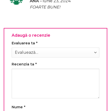
ANA
–
iunie 23, 2024
5
din 5
FOARTE BUNE!
Adaugă o recenzie
Evaluarea ta
*
Recenzia ta
*
Nume
*