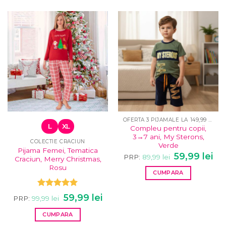
OFERTA 3 PIJAMALE LA 149,99 LEI
L
XL
Compleu pentru copii,
3→7 ani, My Sterons,
COLECTIE CRACIUN
Verde
Pijama Femei, Tematica
Prețul
Pre
59,99
lei
PRP:
89,99
lei
Craciun, Merry Christmas,
inițial
cur
a
este
Rosu
CUMPARA
fost:
59,9
89,99 lei.
Acest
Evaluat la
produs
Prețul
Prețul
59,99
lei
PRP:
99,99
lei
5.00
din 5
inițial
curent
are
a
este:
CUMPARA
fost:
59,99 lei.
mai
99,99 lei.