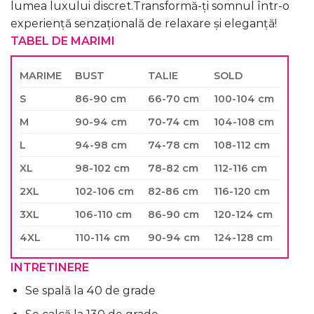
lumea luxului discret.Transformă-ți somnul într-o
experiență senzațională de relaxare și eleganță!
TABEL DE MARIMI
MARIME
BUST
TALIE
SOLD
S
86-90 cm
66-70 cm
100-104 cm
M
90-94 cm
70-74 cm
104-108 cm
L
94-98 cm
74-78 cm
108-112 cm
XL
98-102 cm
78-82 cm
112-116 cm
2XL
102-106 cm
82-86 cm
116-120 cm
3XL
106-110 cm
86-90 cm
120-124 cm
4XL
110-114 cm
90-94 cm
124-128 cm
INTRETINERE
Se spală la 40 de grade