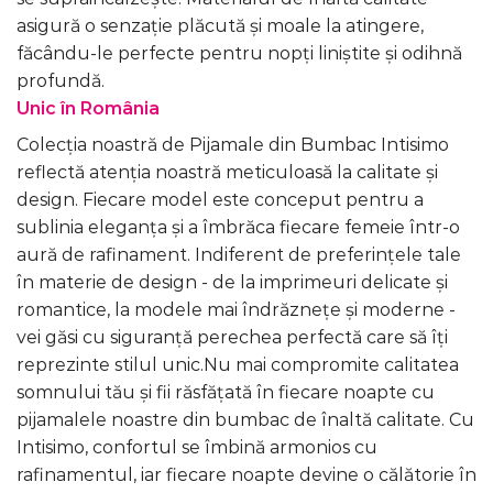
asigură o senzație plăcută și moale la atingere,
făcându-le perfecte pentru nopți liniștite și odihnă
profundă.
Unic în România
Colecția noastră de Pijamale din Bumbac Intisimo
reflectă atenția noastră meticuloasă la calitate și
design. Fiecare model este conceput pentru a
sublinia eleganța și a îmbrăca fiecare femeie într-o
aură de rafinament. Indiferent de preferințele tale
în materie de design - de la imprimeuri delicate și
romantice, la modele mai îndrăznețe și moderne -
vei găsi cu siguranță perechea perfectă care să îți
reprezinte stilul unic.Nu mai compromite calitatea
somnului tău și fii răsfățată în fiecare noapte cu
pijamalele noastre din bumbac de înaltă calitate. Cu
Intisimo, confortul se îmbină armonios cu
rafinamentul, iar fiecare noapte devine o călătorie în