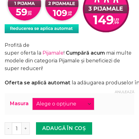
Profită de
super oferta la
Pijamale
!
Cumpără acum
mai multe
modele din categoria Pijamale și beneficiezi de
super reduceri!
Oferta se aplică automat
la adăugarea produselor în
ANULEAZĂ
Masura
Cantitate Pijama Femei, With Love, Roz/Gri, XL->4XL
ADAUGĂ ÎN COȘ