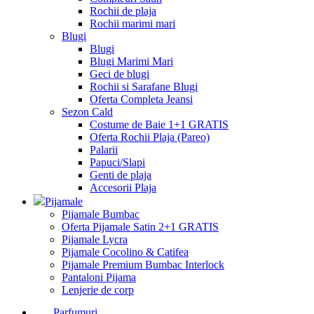
Rochii de plaja
Rochii marimi mari
Blugi
Blugi
Blugi Marimi Mari
Geci de blugi
Rochii si Sarafane Blugi
Oferta Completa Jeansi
Sezon Cald
Costume de Baie 1+1 GRATIS
Oferta Rochii Plaja (Pareo)
Palarii
Papuci/Slapi
Genti de plaja
Accesorii Plaja
Pijamale
Pijamale Bumbac
Oferta Pijamale Satin 2+1 GRATIS
Pijamale Lycra
Pijamale Cocolino & Catifea
Pijamale Premium Bumbac Interlock
Pantaloni Pijama
Lenjerie de corp
Parfumuri