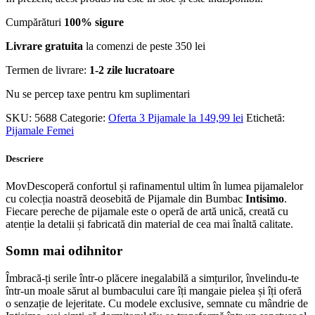
Cumpărături
100% sigure
Livrare gratuita
la comenzi de peste 350 lei
Termen de livrare:
1-2 zile lucratoare
Nu se percep taxe pentru km suplimentari
SKU:
5688
Categorie:
Oferta 3 Pijamale la 149,99 lei
Etichetă:
Pijamale Femei
Descriere
MovDescoperă confortul și rafinamentul ultim în lumea pijamalelor
cu colecția noastră deosebită de Pijamale din Bumbac
Intisimo
.
Fiecare pereche de pijamale este o operă de artă unică, creată cu
atenție la detalii și fabricată din material de cea mai înaltă calitate.
Somn mai odihnitor
Îmbracă-ți serile într-o plăcere inegalabilă a simțurilor, învelindu-te
într-un moale sărut al bumbacului care îți mangaie pielea și îți oferă
o senzație de lejeritate. Cu modele exclusive, semnate cu mândrie de