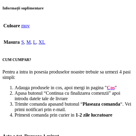
Informații suplimentare
Culoare
mov
Masura
S
,
M
,
L
,
XL
CUM CUMPAR?
Pentru a intra in posesia produselor noastre trebuie sa urmezi 4 pasi
simpli:
Adauga produsele in cos, apoi mergi in pagina "
Cos
"
Apasa butonul “Continua cu finalizarea comenzii” apoi
introdu datele tale de livrare
Trimite comanda apasand butonul “
Plaseaza comanda
“. Vei
primi notificari prin e-mail.
Primesti comanda prin curier in
1-2 zile lucratoare