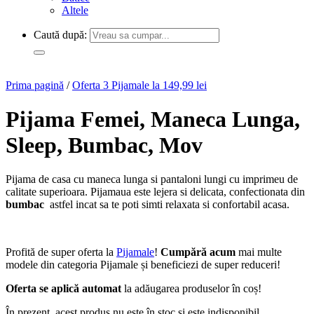
Altele
Caută după:
Prima pagină
/
Oferta 3 Pijamale la 149,99 lei
Pijama Femei, Maneca Lunga,
Sleep, Bumbac, Mov
Pijama de casa cu maneca lunga si pantaloni lungi cu imprimeu de
calitate superioara. Pijamaua este lejera si delicata, confectionata din
bumbac
astfel incat sa te poti simti relaxata si confortabil acasa.
Profită de super oferta la
Pijamale
!
Cumpără acum
mai multe
modele din categoria Pijamale și beneficiezi de super reduceri!
Oferta se aplică automat
la adăugarea produselor în coș!
În prezent, acest produs nu este în stoc și este indisponibil.