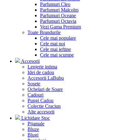
Parfumuri Cleo
Parfumuri Malcolm
Parfumuri Oceane
Parfumuri Octavia
Vezi Gama Premium
Toate Brandurile
Cele mai populare
Cele mai noi
Cele mai ieftine
Cele mai scumpe
Accesorii
Lenjerie intima
Idei de cadou
Accesorii LaBubu
Sosete
Ochelari de Soare
Cadouri
Pungi Cadou
Colectie Craciun
Alte accesorii
Lichidare Stoc
Pijamale
Bluze
Blugi