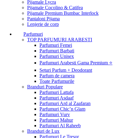
Pijamale Lycra
Pijamale Cocolino & Catifea
Pijamale Premium Bumbac Interlock
Pantaloni Pijama
Lenjerie de corp
Parfumuri
TOP PARFUMURI ARABESTI
Parfumuri Femei
Parfumuri Barbati
Parfumuri Unisex
Parfumuri Arabesti Gama Premium ⭐
Seturi Parfum + Deodorant
Parfum de camera
Toate Parfumurile
Branduri Populare
Parfumuri Lattafa
Parfumuri Asdaaf
Parfumuri Ard al Zaafaran
Parfumuri Chic’n Glam
Parfumuri Vurv
Parfumuri Mahur
Parfumuri Al Raheeb
Branduri de Lux
Parfumuri Le Tresor