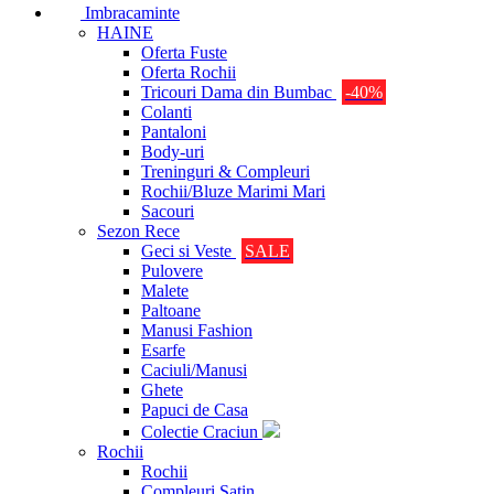
Imbracaminte
HAINE
Oferta Fuste
Oferta Rochii
Tricouri Dama din Bumbac
-40%
Colanti
Pantaloni
Body-uri
Treninguri & Compleuri
Rochii/Bluze Marimi Mari
Sacouri
Sezon Rece
Geci si Veste
SALE
Pulovere
Malete
Paltoane
Manusi Fashion
Esarfe
Caciuli/Manusi
Ghete
Papuci de Casa
Colectie Craciun
Rochii
Rochii
Compleuri Satin