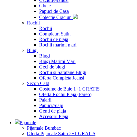
Caciuli/Manusi
Ghete
Papuci de Casa
Colectie Craciun
Rochii
Rochii
Compleuri Satin
Rochii de plaja
Rochii marimi mari
Blugi
Blugi
Blugi Marimi Mari
Geci de blugi
Rochii si Sarafane Blugi
Oferta Completa Jeansi
Sezon Cald
Costume de Baie 1+1 GRATIS
Oferta Rochii Plaja (Pareo)
Palarii
Papuci/Slapi
Genti de plaja
Accesorii Plaja
Pijamale
Pijamale Bumbac
Oferta Pijamale Satin 2+1 GRATIS