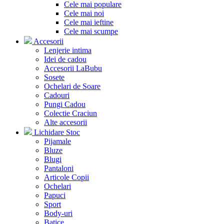
Cele mai populare
Cele mai noi
Cele mai ieftine
Cele mai scumpe
Accesorii
Lenjerie intima
Idei de cadou
Accesorii LaBubu
Sosete
Ochelari de Soare
Cadouri
Pungi Cadou
Colectie Craciun
Alte accesorii
Lichidare Stoc
Pijamale
Bluze
Blugi
Pantaloni
Articole Copii
Ochelari
Papuci
Sport
Body-uri
Batice