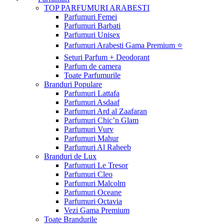
TOP PARFUMURI ARABESTI
Parfumuri Femei
Parfumuri Barbati
Parfumuri Unisex
Parfumuri Arabesti Gama Premium ⭐
Seturi Parfum + Deodorant
Parfum de camera
Toate Parfumurile
Branduri Populare
Parfumuri Lattafa
Parfumuri Asdaaf
Parfumuri Ard al Zaafaran
Parfumuri Chic’n Glam
Parfumuri Vurv
Parfumuri Mahur
Parfumuri Al Raheeb
Branduri de Lux
Parfumuri Le Tresor
Parfumuri Cleo
Parfumuri Malcolm
Parfumuri Oceane
Parfumuri Octavia
Vezi Gama Premium
Toate Brandurile