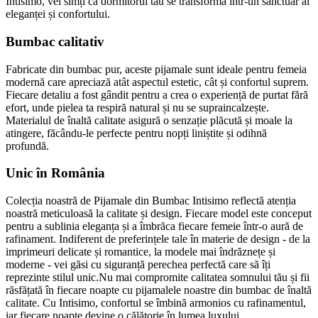
Intisimo, vei simți că dormitorul tău se transformă într-un sanctuar al
eleganței și confortului.
Bumbac calitativ
Fabricate din bumbac pur, aceste pijamale sunt ideale pentru femeia
modernă care apreciază atât aspectul estetic, cât și confortul suprem.
Fiecare detaliu a fost gândit pentru a crea o experiență de purtat fără
efort, unde pielea ta respiră natural și nu se supraincalzește.
Materialul de înaltă calitate asigură o senzație plăcută și moale la
atingere, făcându-le perfecte pentru nopți liniștite și odihnă
profundă.
Unic în România
Colecția noastră de Pijamale din Bumbac Intisimo reflectă atenția
noastră meticuloasă la calitate și design. Fiecare model este conceput
pentru a sublinia eleganța și a îmbrăca fiecare femeie într-o aură de
rafinament. Indiferent de preferințele tale în materie de design - de la
imprimeuri delicate și romantice, la modele mai îndrăznețe și
moderne - vei găsi cu siguranță perechea perfectă care să îți
reprezinte stilul unic.Nu mai compromite calitatea somnului tău și fii
răsfățată în fiecare noapte cu pijamalele noastre din bumbac de înaltă
calitate. Cu Intisimo, confortul se îmbină armonios cu rafinamentul,
iar fiecare noapte devine o călătorie în lumea luxului