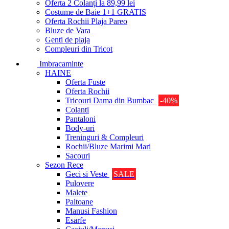
Oferta 2 Colanți la 89,99 lei
Costume de Baie 1+1 GRATIS
Oferta Rochii Plaja Pareo
Bluze de Vara
Genti de plaja
Compleuri din Tricot
Imbracaminte
HAINE
Oferta Fuste
Oferta Rochii
Tricouri Dama din Bumbac
-40%
Colanti
Pantaloni
Body-uri
Treninguri & Compleuri
Rochii/Bluze Marimi Mari
Sacouri
Sezon Rece
Geci si Veste
SALE
Pulovere
Malete
Paltoane
Manusi Fashion
Esarfe