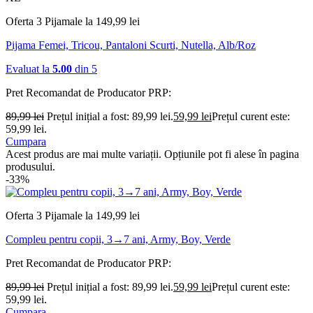
Oferta 3 Pijamale la 149,99 lei
Pijama Femei, Tricou, Pantaloni Scurti, Nutella, Alb/Roz
Evaluat la
5.00
din 5
Pret Recomandat de Producator
PRP:
89,99
lei
Prețul inițial a fost: 89,99 lei.
59,99
lei
Prețul curent este:
59,99 lei.
Cumpara
Acest produs are mai multe variații. Opțiunile pot fi alese în pagina
produsului.
-33%
Oferta 3 Pijamale la 149,99 lei
Compleu pentru copii, 3→7 ani, Army, Boy, Verde
Pret Recomandat de Producator
PRP:
89,99
lei
Prețul inițial a fost: 89,99 lei.
59,99
lei
Prețul curent este:
59,99 lei.
Cumpara