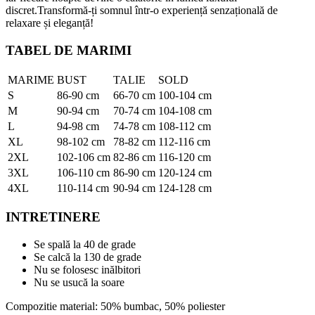
discret.Transformă-ți somnul într-o experiență senzațională de
relaxare și eleganță!
TABEL DE MARIMI
MARIME
BUST
TALIE
SOLD
S
86-90 cm
66-70 cm
100-104 cm
M
90-94 cm
70-74 cm
104-108 cm
L
94-98 cm
74-78 cm
108-112 cm
XL
98-102 cm
78-82 cm
112-116 cm
2XL
102-106 cm
82-86 cm
116-120 cm
3XL
106-110 cm
86-90 cm
120-124 cm
4XL
110-114 cm
90-94 cm
124-128 cm
INTRETINERE
Se spală la 40 de grade
Se calcă la 130 de grade
Nu se folosesc inălbitori
Nu se usucă la soare
Compozitie material: 50% bumbac, 50% poliester