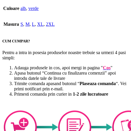
Culoare
alb
,
verde
Masura
S
,
M
,
L
,
XL
,
2XL
CUM CUMPAR?
Pentru a intra in posesia produselor noastre trebuie sa urmezi 4 pasi
simpli:
Adauga produsele in cos, apoi mergi in pagina "
Cos
"
Apasa butonul “Continua cu finalizarea comenzii” apoi
introdu datele tale de livrare
Trimite comanda apasand butonul “
Plaseaza comanda
“. Vei
primi notificari prin e-mail.
Primesti comanda prin curier in
1-2 zile lucratoare