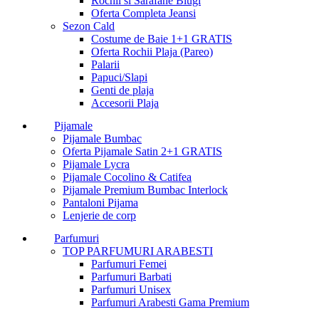
Rochii si Sarafane Blugi
Oferta Completa Jeansi
Sezon Cald
Costume de Baie 1+1 GRATIS
Oferta Rochii Plaja (Pareo)
Palarii
Papuci/Slapi
Genti de plaja
Accesorii Plaja
Pijamale
Pijamale Bumbac
Oferta Pijamale Satin 2+1 GRATIS
Pijamale Lycra
Pijamale Cocolino & Catifea
Pijamale Premium Bumbac Interlock
Pantaloni Pijama
Lenjerie de corp
Parfumuri
TOP PARFUMURI ARABESTI
Parfumuri Femei
Parfumuri Barbati
Parfumuri Unisex
Parfumuri Arabesti Gama Premium