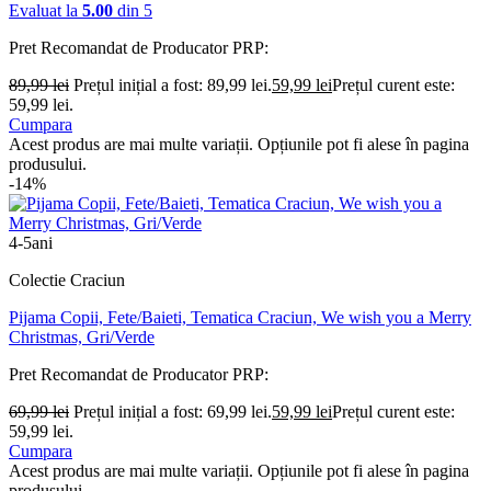
Evaluat la
5.00
din 5
Pret Recomandat de Producator
PRP:
89,99
lei
Prețul inițial a fost: 89,99 lei.
59,99
lei
Prețul curent este:
59,99 lei.
Cumpara
Acest produs are mai multe variații. Opțiunile pot fi alese în pagina
produsului.
-14%
4-5ani
Colectie Craciun
Pijama Copii, Fete/Baieti, Tematica Craciun, We wish you a Merry
Christmas, Gri/Verde
Pret Recomandat de Producator
PRP:
69,99
lei
Prețul inițial a fost: 69,99 lei.
59,99
lei
Prețul curent este:
59,99 lei.
Cumpara
Acest produs are mai multe variații. Opțiunile pot fi alese în pagina
produsului.