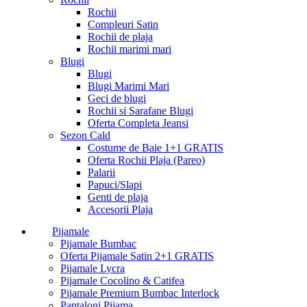
Rochii
Compleuri Satin
Rochii de plaja
Rochii marimi mari
Blugi
Blugi
Blugi Marimi Mari
Geci de blugi
Rochii si Sarafane Blugi
Oferta Completa Jeansi
Sezon Cald
Costume de Baie 1+1 GRATIS
Oferta Rochii Plaja (Pareo)
Palarii
Papuci/Slapi
Genti de plaja
Accesorii Plaja
Pijamale
Pijamale Bumbac
Oferta Pijamale Satin 2+1 GRATIS
Pijamale Lycra
Pijamale Cocolino & Catifea
Pijamale Premium Bumbac Interlock
Pantaloni Pijama