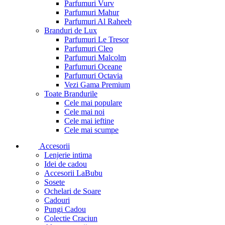
Parfumuri Vurv
Parfumuri Mahur
Parfumuri Al Raheeb
Branduri de Lux
Parfumuri Le Tresor
Parfumuri Cleo
Parfumuri Malcolm
Parfumuri Oceane
Parfumuri Octavia
Vezi Gama Premium
Toate Brandurile
Cele mai populare
Cele mai noi
Cele mai ieftine
Cele mai scumpe
Accesorii
Lenjerie intima
Idei de cadou
Accesorii LaBubu
Sosete
Ochelari de Soare
Cadouri
Pungi Cadou
Colectie Craciun