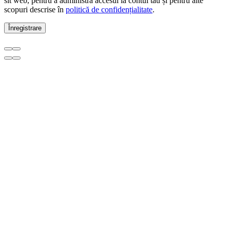
sit web, pentru a administra accesul la contul tău și pentru alte
scopuri descrise în
politică de confidențialitate
.
Înregistrare