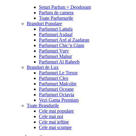
Seturi Parfum + Deodorant
Parfum de camera
Toate Parfumurile
Branduri Populare
Parfumuri Lattafa
Parfumuri Asdaaf
Parfumuri Ard al Zaafaran
Parfumuri Chic’n Glam
Parfumuri Vurv
Parfumuri Mahur
Parfumuri Al Raheeb
Branduri de Lux
Parfumuri Le Tresor
Parfumuri Cleo
Parfumuri Malcolm
Parfumuri Oceane
Parfumuri Octavia
Vezi Gama Premium
Toate Brandurile
Cele mai populare
Cele mai noi
Cele mai ieftine
Cele mai scumpe