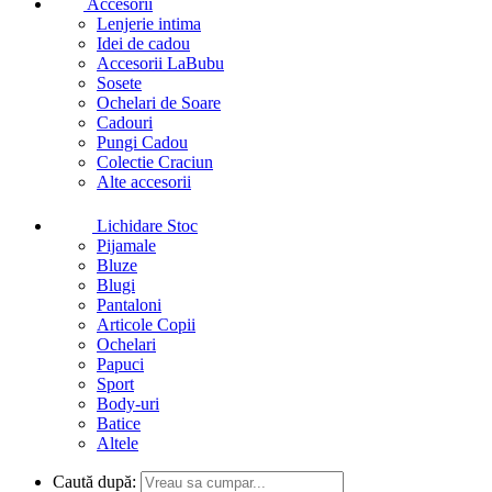
Accesorii
Lenjerie intima
Idei de cadou
Accesorii LaBubu
Sosete
Ochelari de Soare
Cadouri
Pungi Cadou
Colectie Craciun
Alte accesorii
Lichidare Stoc
Pijamale
Bluze
Blugi
Pantaloni
Articole Copii
Ochelari
Papuci
Sport
Body-uri
Batice
Altele
Caută după: