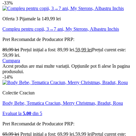
-33%
Oferta 3 Pijamale la 149,99 lei
Compleu pentru copii, 3→7 ani, My Sterons, Albastru Inchis
Pret Recomandat de Producator
PRP:
89,99
lei
Prețul inițial a fost: 89,99 lei.
59,99
lei
Prețul curent este:
59,99 lei.
Cumpara
Acest produs are mai multe variații. Opțiunile pot fi alese în pagina
produsului.
-14%
Colectie Craciun
Body Bebe, Tematica Craciun, Merry Christmas, Bradut, Rosu
Evaluat la
5.00
din 5
Pret Recomandat de Producator
PRP:
69,99
lei
Prețul inițial a fost: 69,99 lei.
59,99
lei
Prețul curent este: