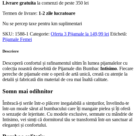
Livrare gratuita
la comenzi de peste 350 lei
Termen de livrare:
1-2 zile lucratoare
Nu se percep taxe pentru km suplimentari
SKU:
1588-1
Categorie:
Oferta 3 Pijamale la 149,99 lei
Etichetă:
Pijamale Femei
Descriere
Descoperă confortul și rafinamentul ultim în lumea pijamalelor cu
colecția noastră deosebită de Pijamale din Bumbac
Intisimo
. Fiecare
pereche de pijamale este o operă de artă unică, creată cu atenție la
detalii și fabricată din material de cea mai înaltă calitate.
Somn mai odihnitor
Îmbracă-ți serile într-o plăcere inegalabilă a simțurilor, învelindu-te
într-un moale sărut al bumbacului care îți mangaie pielea și îți oferă
o senzație de lejeritate. Cu modele exclusive, semnate cu mândrie de
Intisimo, vei simți că dormitorul tău se transformă într-un sanctuar al
eleganței și confortului.