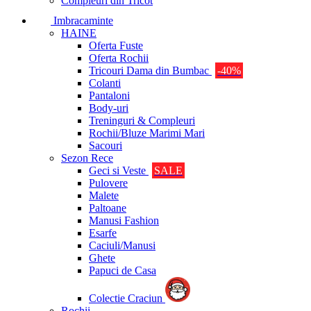
Compleuri din Tricot
Imbracaminte
HAINE
Oferta Fuste
Oferta Rochii
Tricouri Dama din Bumbac
-40%
Colanti
Pantaloni
Body-uri
Treninguri & Compleuri
Rochii/Bluze Marimi Mari
Sacouri
Sezon Rece
Geci si Veste
SALE
Pulovere
Malete
Paltoane
Manusi Fashion
Esarfe
Caciuli/Manusi
Ghete
Papuci de Casa
Colectie Craciun
Rochii