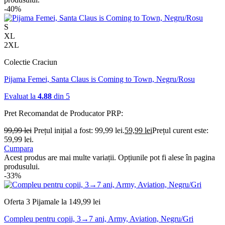
-40%
S
XL
2XL
Colectie Craciun
Pijama Femei, Santa Claus is Coming to Town, Negru/Rosu
Evaluat la
4.88
din 5
Pret Recomandat de Producator
PRP:
99,99
lei
Prețul inițial a fost: 99,99 lei.
59,99
lei
Prețul curent este:
59,99 lei.
Cumpara
Acest produs are mai multe variații. Opțiunile pot fi alese în pagina
produsului.
-33%
Oferta 3 Pijamale la 149,99 lei
Compleu pentru copii, 3→7 ani, Army, Aviation, Negru/Gri