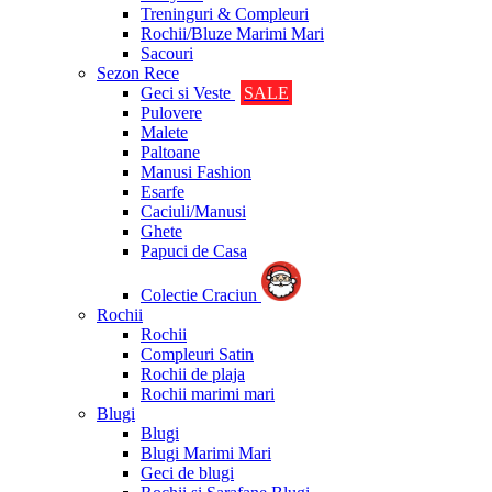
Treninguri & Compleuri
Rochii/Bluze Marimi Mari
Sacouri
Sezon Rece
Geci si Veste
SALE
Pulovere
Malete
Paltoane
Manusi Fashion
Esarfe
Caciuli/Manusi
Ghete
Papuci de Casa
Colectie Craciun
Rochii
Rochii
Compleuri Satin
Rochii de plaja
Rochii marimi mari
Blugi
Blugi
Blugi Marimi Mari
Geci de blugi