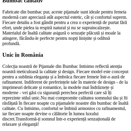
Bumbac calitativ
Fabricate din bumbac pur, aceste pijamale sunt ideale pentru femeia
modernă care apreciază atât aspectul estetic, cât și confortul suprem.
Fiecare detaliu a fost gândit pentru a crea o experiență de purtat fără
efort, unde pielea ta respiră natural și nu se supraincalzește.
Materialul de înaltă calitate asigură o senzație plăcută și moale la
atingere, făcându-le perfecte pentru nopți liniștite și odihnă
profundă.
Unic în România
Colecția noastră de Pijamale din Bumbac Intisimo reflectă atenția
noastră meticuloasă la calitate și design. Fiecare model este conceput
pentru a sublinia eleganța și a îmbrăca fiecare femeie într-o aură de
rafinament. Indiferent de preferințele tale în materie de design - de la
imprimeuri delicate și romantice, la modele mai îndrăznețe și
moderne - vei găsi cu siguranță perechea perfectă care să îți
reprezinte stilul unic.Nu mai compromite calitatea somnului tău și fii
răsfățată în fiecare noapte cu pijamalele noastre din bumbac de înaltă
calitate. Cu Intisimo, confortul se îmbină armonios cu rafinamentul,
iar fiecare noapte devine o călătorie în lumea luxului
discret.Transformă-ți somnul într-o experiență senzațională de
relaxare și eleganță!