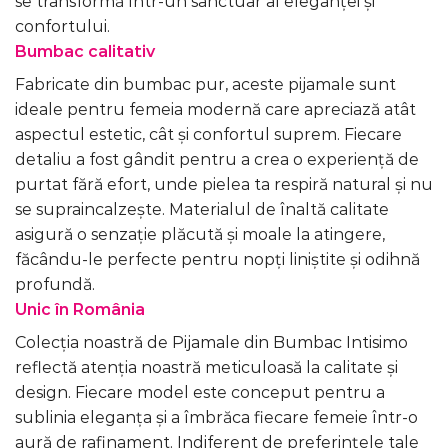
se transformă într-un sanctuar al eleganței și
confortului.
Bumbac calitativ
Fabricate din bumbac pur, aceste pijamale sunt
ideale pentru femeia modernă care apreciază atât
aspectul estetic, cât și confortul suprem. Fiecare
detaliu a fost gândit pentru a crea o experiență de
purtat fără efort, unde pielea ta respiră natural și nu
se supraincalzește. Materialul de înaltă calitate
asigură o senzație plăcută și moale la atingere,
făcându-le perfecte pentru nopți liniștite și odihnă
profundă.
Unic în România
Colecția noastră de Pijamale din Bumbac Intisimo
reflectă atenția noastră meticuloasă la calitate și
design. Fiecare model este conceput pentru a
sublinia eleganța și a îmbrăca fiecare femeie într-o
aură de rafinament. Indiferent de preferințele tale