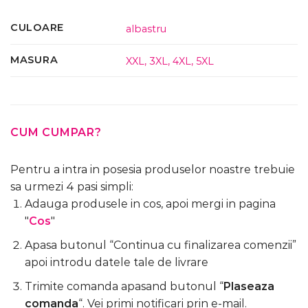
CULOARE
albastru
MASURA
XXL
,
3XL
,
4XL
,
5XL
CUM CUMPAR?
Pentru a intra in posesia produselor noastre trebuie
sa urmezi 4 pasi simpli:
Adauga produsele in cos, apoi mergi in pagina
"
Cos
"
Apasa butonul “Continua cu finalizarea comenzii”
apoi introdu datele tale de livrare
Trimite comanda apasand butonul “
Plaseaza
comanda
“. Vei primi notificari prin e-mail.