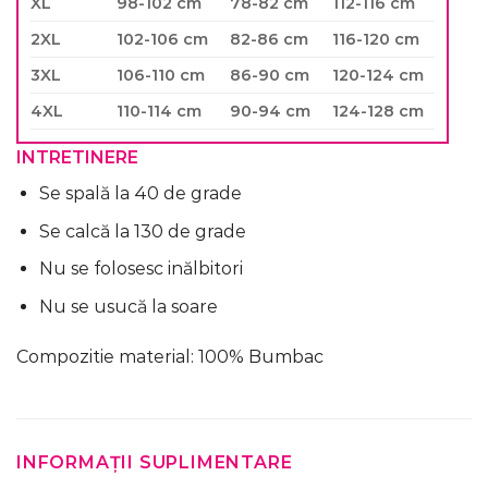
XL
98-102 cm
78-82 cm
112-116 cm
2XL
102-106 cm
82-86 cm
116-120 cm
3XL
106-110 cm
86-90 cm
120-124 cm
4XL
110-114 cm
90-94 cm
124-128 cm
INTRETINERE
Se spală la 40 de grade
Se calcă la 130 de grade
Nu se folosesc inălbitori
Nu se usucă la soare
Compozitie material: 100% Bumbac
INFORMAȚII SUPLIMENTARE