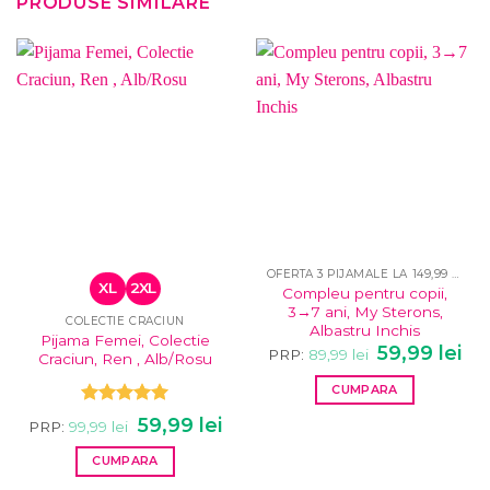
PRODUSE SIMILARE
OFERTA 3 PIJAMALE LA 149,99 LEI
XL
2XL
Compleu pentru copii,
3→7 ani, My Sterons,
COLECTIE CRACIUN
Albastru Inchis
Pijama Femei, Colectie
Prețul
Pre
59,99
lei
PRP:
89,99
lei
Craciun, Ren , Alb/Rosu
inițial
cur
a
este
CUMPARA
fost:
59,9
89,99 lei.
Acest
Evaluat la
Prețul
Prețul
59,99
lei
PRP:
99,99
lei
5.00
din 5
inițial
curent
produs
a
este:
are
CUMPARA
fost:
59,99 lei.
99,99 lei.
mai
Acest