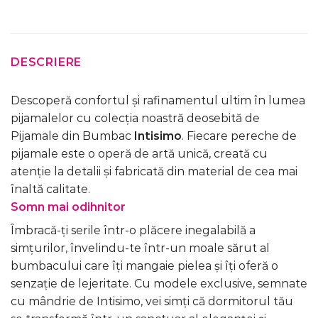
DESCRIERE
Descoperă confortul și rafinamentul ultim în lumea
pijamalelor cu colecția noastră deosebită de
Pijamale din Bumbac
Intisimo
. Fiecare pereche de
pijamale este o operă de artă unică, creată cu
atenție la detalii și fabricată din material de cea mai
înaltă calitate.
Somn mai odihnitor
Îmbracă-ți serile într-o plăcere inegalabilă a
simțurilor, învelindu-te într-un moale sărut al
bumbacului care îți mangaie pielea și îți oferă o
senzație de lejeritate. Cu modele exclusive, semnate
cu mândrie de Intisimo, vei simți că dormitorul tău