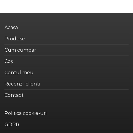
multe
produs
variații.
are
Opțiunile
mai
pot
multe
Acasa
fi
variații.
alese
Opțiunile
Produse
în
pot
pagina
fi
Cum cumpar
produsului.
alese
Coș
în
pagina
Contul meu
produsului.
Recenzii clienti
Contact
Politica cookie-uri
GDPR