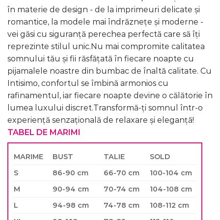
în materie de design - de la imprimeuri delicate și
romantice, la modele mai îndrăznețe și moderne -
vei găsi cu siguranță perechea perfectă care să îți
reprezinte stilul unic.Nu mai compromite calitatea
somnului tău și fii răsfățată în fiecare noapte cu
pijamalele noastre din bumbac de înaltă calitate. Cu
Intisimo, confortul se îmbină armonios cu
rafinamentul, iar fiecare noapte devine o călătorie în
lumea luxului discret.Transformă-ți somnul într-o
experiență senzațională de relaxare și eleganță!
TABEL DE MARIMI
MARIME
BUST
TALIE
SOLD
S
86-90 cm
66-70 cm
100-104 cm
M
90-94 cm
70-74 cm
104-108 cm
L
94-98 cm
74-78 cm
108-112 cm