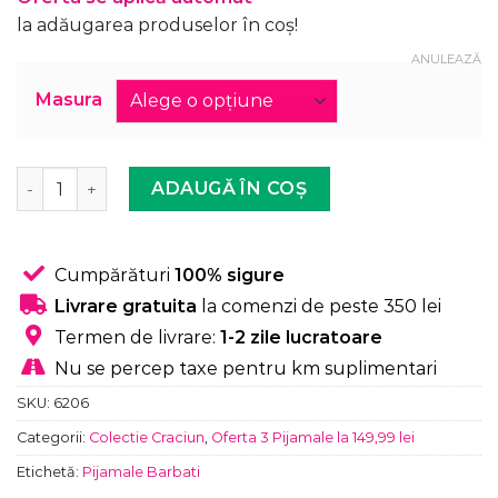
la adăugarea produselor în coș!
ANULEAZĂ
Masura
Cantitate Pijama Barbati, Mos Craciun, HoHoHo, Bumbac,
ADAUGĂ ÎN COȘ
Cumpărături
100% sigure
Livrare gratuita
la comenzi de peste 350 lei
Termen de livrare:
1-2 zile lucratoare
Nu se percep taxe pentru km suplimentari
SKU:
6206
Categorii:
Colectie Craciun
,
Oferta 3 Pijamale la 149,99 lei
Etichetă:
Pijamale Barbati