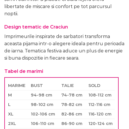
libertate de miscare si confort pe tot parcursul
noptii.
Design tematic de Craciun
Imprimeurile inspirate de sarbatori transforma
aceasta pijama intr-o alegere ideala pentru perioada
de iarna. Tematica festiva aduce un plus de energie
si buna dispozitie in fiecare seara.
Tabel de marimi
MARIME
BUST
TALIE
SOLD
M
94-98 cm
74-78 cm
108-112 cm
L
98-102 cm
78-82 cm
112-116 cm
XL
102-106 cm
82-86 cm
116-120 cm
2XL
106-110 cm
86-90 cm
120-124 cm