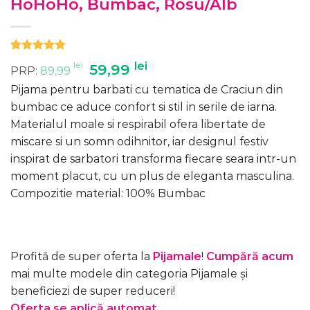
HoHoHo, Bumbac, Rosu/Alb
Evaluat la
7
lei
Prețul
lei
Prețul
59,99
PRP:
89,99
5.00
din 5
inițial
curent
pe baza a
Pijama pentru barbati cu tematica de Craciun din
evaluări de
a
este:
la clienți
bumbac ce aduce confort si stil in serile de iarna.
fost:
59,99 lei.
Materialul moale si respirabil ofera libertate de
89,99 lei.
miscare si un somn odihnitor, iar designul festiv
inspirat de sarbatori transforma fiecare seara intr-un
moment placut, cu un plus de eleganta masculina.
Compozitie material: 100% Bumbac
Profită de super oferta la
Pijamale
!
Cumpără acum
mai multe modele din categoria Pijamale și
beneficiezi de super reduceri!
Oferta se aplică automat