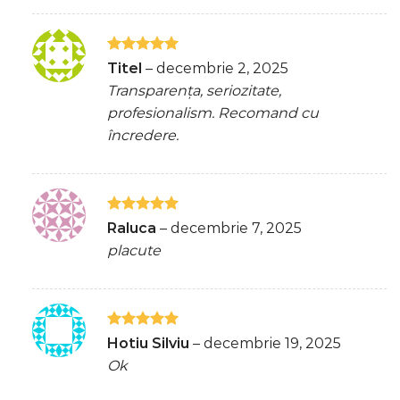
Evaluat la
Titel
–
decembrie 2, 2025
5
din 5
Transparența, seriozitate,
profesionalism. Recomand cu
încredere.
Evaluat la
Raluca
–
decembrie 7, 2025
5
din 5
placute
Evaluat la
Hotiu Silviu
–
decembrie 19, 2025
5
din 5
Ok