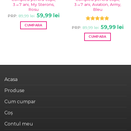
3→7 ani, My Sterons,
3→7 ani, Aviation, Army,
Rosu
Bleu
Prețul
Prețul
59,99
lei
PRP:
89,99
lei
inițial
curent
a
este:
Evaluat la
CUMPARA
fost:
59,99 lei.
Prețul
Pre
59,99
lei
PRP:
89,99
lei
89,99 lei.
5.00
din 5
inițial
cur
Acest
a
este
CUMPARA
fost:
59,9
produs
89,99 lei.
Acest
are
produs
mai
are
multe
mai
variații.
multe
Opțiunile
variații.
pot
Acasa
Opțiunile
fi
pot
alese
Produse
fi
în
alese
pagina
Cum cumpar
în
produsului.
pagina
Coș
produsului.
Contul meu