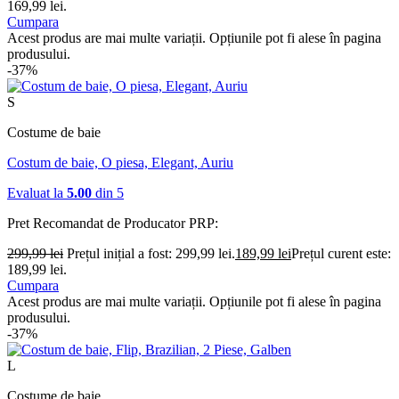
169,99 lei.
Cumpara
Acest produs are mai multe variații. Opțiunile pot fi alese în pagina
produsului.
-37%
S
Costume de baie
Costum de baie, O piesa, Elegant, Auriu
Evaluat la
5.00
din 5
Pret Recomandat de Producator
PRP:
299,99
lei
Prețul inițial a fost: 299,99 lei.
189,99
lei
Prețul curent este:
189,99 lei.
Cumpara
Acest produs are mai multe variații. Opțiunile pot fi alese în pagina
produsului.
-37%
L
Costume de baie