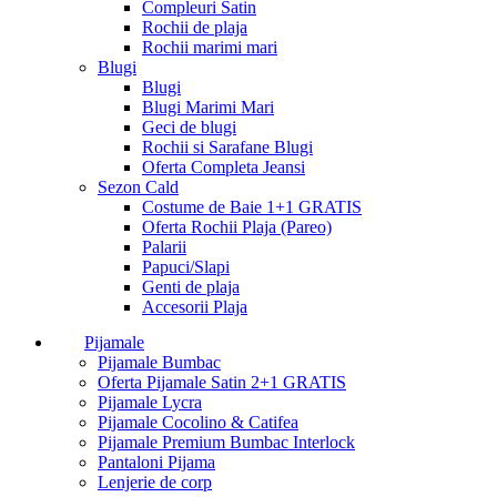
Compleuri Satin
Rochii de plaja
Rochii marimi mari
Blugi
Blugi
Blugi Marimi Mari
Geci de blugi
Rochii si Sarafane Blugi
Oferta Completa Jeansi
Sezon Cald
Costume de Baie 1+1 GRATIS
Oferta Rochii Plaja (Pareo)
Palarii
Papuci/Slapi
Genti de plaja
Accesorii Plaja
Pijamale
Pijamale Bumbac
Oferta Pijamale Satin 2+1 GRATIS
Pijamale Lycra
Pijamale Cocolino & Catifea
Pijamale Premium Bumbac Interlock
Pantaloni Pijama
Lenjerie de corp