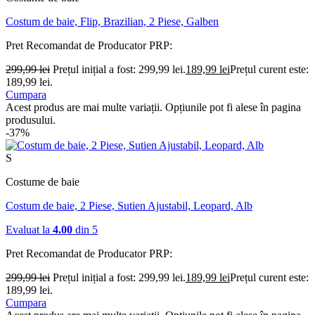
Costum de baie, Flip, Brazilian, 2 Piese, Galben
Pret Recomandat de Producator
PRP:
299,99
lei
Prețul inițial a fost: 299,99 lei.
189,99
lei
Prețul curent este:
189,99 lei.
Cumpara
Acest produs are mai multe variații. Opțiunile pot fi alese în pagina
produsului.
-37%
S
Costume de baie
Costum de baie, 2 Piese, Sutien Ajustabil, Leopard, Alb
Evaluat la
4.00
din 5
Pret Recomandat de Producator
PRP:
299,99
lei
Prețul inițial a fost: 299,99 lei.
189,99
lei
Prețul curent este:
189,99 lei.
Cumpara