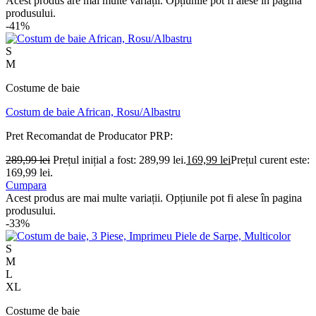
Acest produs are mai multe variații. Opțiunile pot fi alese în pagina
produsului.
-41%
S
M
Costume de baie
Costum de baie African, Rosu/Albastru
Pret Recomandat de Producator
PRP:
289,99
lei
Prețul inițial a fost: 289,99 lei.
169,99
lei
Prețul curent este:
169,99 lei.
Cumpara
Acest produs are mai multe variații. Opțiunile pot fi alese în pagina
produsului.
-33%
S
M
L
XL
Costume de baie