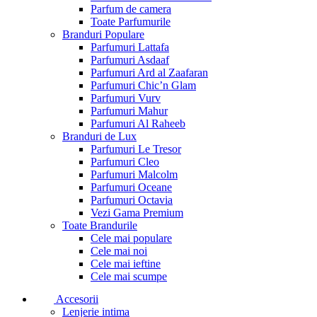
Parfum de camera
Toate Parfumurile
Branduri Populare
Parfumuri Lattafa
Parfumuri Asdaaf
Parfumuri Ard al Zaafaran
Parfumuri Chic’n Glam
Parfumuri Vurv
Parfumuri Mahur
Parfumuri Al Raheeb
Branduri de Lux
Parfumuri Le Tresor
Parfumuri Cleo
Parfumuri Malcolm
Parfumuri Oceane
Parfumuri Octavia
Vezi Gama Premium
Toate Brandurile
Cele mai populare
Cele mai noi
Cele mai ieftine
Cele mai scumpe
Accesorii
Lenjerie intima