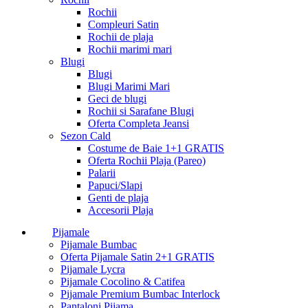
Rochii
Compleuri Satin
Rochii de plaja
Rochii marimi mari
Blugi
Blugi
Blugi Marimi Mari
Geci de blugi
Rochii si Sarafane Blugi
Oferta Completa Jeansi
Sezon Cald
Costume de Baie 1+1 GRATIS
Oferta Rochii Plaja (Pareo)
Palarii
Papuci/Slapi
Genti de plaja
Accesorii Plaja
Pijamale
Pijamale Bumbac
Oferta Pijamale Satin 2+1 GRATIS
Pijamale Lycra
Pijamale Cocolino & Catifea
Pijamale Premium Bumbac Interlock
Pantaloni Pijama