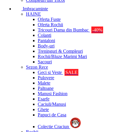
Compleuri din Tricot
Imbracaminte
HAINE
Oferta Fuste
Oferta Rochii
Tricouri Dama din Bumbac
-40%
Colanti
Pantaloni
Body-uri
Treninguri & Compleuri
Rochii/Bluze Marimi Mari
Sacouri
Sezon Rece
Geci si Veste
SALE
Pulovere
Malete
Paltoane
Manusi Fashion
Esarfe
Caciuli/Manusi
Ghete
Papuci de Casa
Colectie Craciun
Rochii