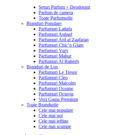
Seturi Parfum + Deodorant
Parfum de camera
Toate Parfumurile
Branduri Populare
Parfumuri Lattafa
Parfumuri Asdaaf
Parfumuri Ard al Zaafaran
Parfumuri Chic’n Glam
Parfumuri Vurv
Parfumuri Mahur
Parfumuri Al Raheeb
Branduri de Lux
Parfumuri Le Tresor
Parfumuri Cleo
Parfumuri Malcolm
Parfumuri Oceane
Parfumuri Octavia
Vezi Gama Premium
Toate Brandurile
Cele mai populare
Cele mai noi
Cele mai ieftine
Cele mai scumpe