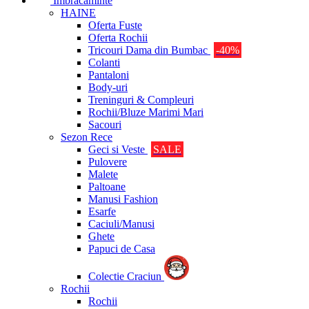
Imbracaminte
HAINE
Oferta Fuste
Oferta Rochii
Tricouri Dama din Bumbac
-40%
Colanti
Pantaloni
Body-uri
Treninguri & Compleuri
Rochii/Bluze Marimi Mari
Sacouri
Sezon Rece
Geci si Veste
SALE
Pulovere
Malete
Paltoane
Manusi Fashion
Esarfe
Caciuli/Manusi
Ghete
Papuci de Casa
Colectie Craciun
Rochii
Rochii