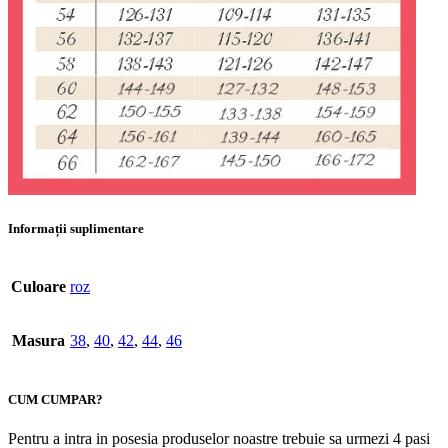
Informații suplimentare
Culoare
roz
Masura
38
,
40
,
42
,
44
,
46
CUM CUMPAR?
Pentru a intra in posesia produselor noastre trebuie sa urmezi 4 pasi