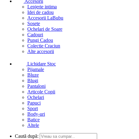
Accesorii
Lenjerie intima
Idei de cadou
Accesorii LaBubu
Sosete
Ochelari de Soare
Cadouri
Pungi Cadou
Colectie Craciun
Alte accesorii
Lichidare Stoc
Pijamale
Bluze
Blugi
Pantaloni
Articole Copii
Ochelari
Papuci
Sport
Body-uri
Batice
Altele
Caută după: