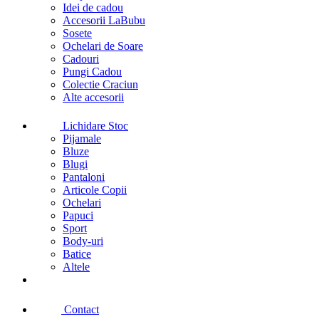
Idei de cadou
Accesorii LaBubu
Sosete
Ochelari de Soare
Cadouri
Pungi Cadou
Colectie Craciun
Alte accesorii
Lichidare Stoc
Pijamale
Bluze
Blugi
Pantaloni
Articole Copii
Ochelari
Papuci
Sport
Body-uri
Batice
Altele
Contact