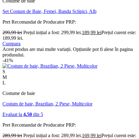
Costume de baie
Set Costum de Baie, Femei, Banda Sclipici, Alb
Pret Recomandat de Producator
PRP:
299,99
lei
Prețul inițial a fost: 299,99 lei.
189,99
lei
Prețul curent este:
189,99 lei.
Cumpara
Acest produs are mai multe variații. Opțiunile pot fi alese în pagina
produsului.
-41%
S
M
L
Costume de baie
Costum de baie, Brazilian, 2 Piese, Multicolor
Evaluat la
4.50
din 5
Pret Recomandat de Producator
PRP:
289,99
lei
Prețul inițial a fost: 289,99 lei.
169,99
lei
Prețul curent este: