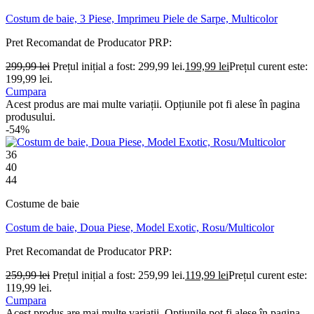
Costum de baie, 3 Piese, Imprimeu Piele de Sarpe, Multicolor
Pret Recomandat de Producator
PRP:
299,99
lei
Prețul inițial a fost: 299,99 lei.
199,99
lei
Prețul curent este:
199,99 lei.
Cumpara
Acest produs are mai multe variații. Opțiunile pot fi alese în pagina
produsului.
-54%
36
40
44
Costume de baie
Costum de baie, Doua Piese, Model Exotic, Rosu/Multicolor
Pret Recomandat de Producator
PRP:
259,99
lei
Prețul inițial a fost: 259,99 lei.
119,99
lei
Prețul curent este:
119,99 lei.
Cumpara
Acest produs are mai multe variații. Opțiunile pot fi alese în pagina