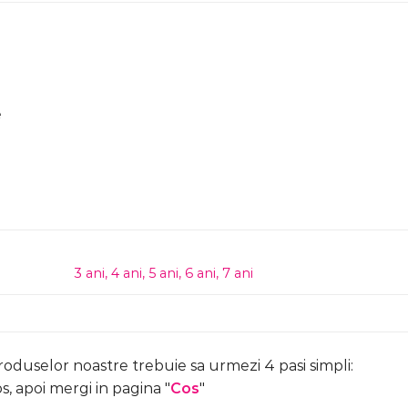
e
3 ani, 4 ani, 5 ani, 6 ani, 7 ani
produselor noastre trebuie sa urmezi 4 pasi simpli:
, apoi mergi in pagina "
Cos
"