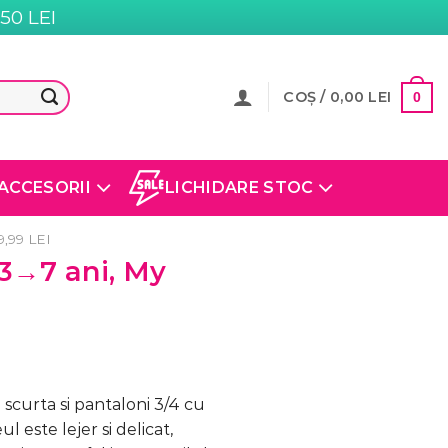
0 LEI
COȘ /
0,00
LEI
0
ACCESORII
LICHIDARE STOC
,99 LEI
 3→7 ani, My
curta si pantaloni 3/4 cu
 este lejer si delicat,