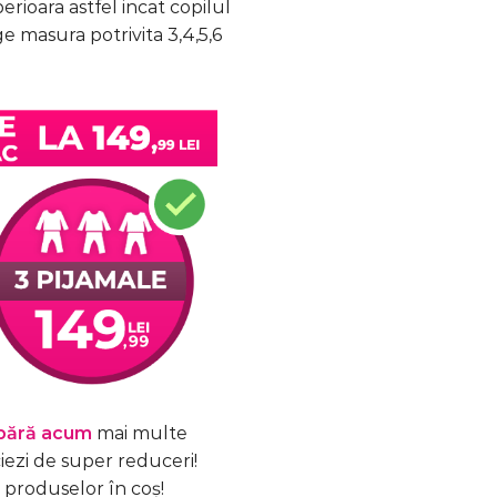
rioara astfel incat copilul
ge masura potrivita 3,4,5,6
ără acum
mai multe
iezi de super reduceri!
produselor în coș!