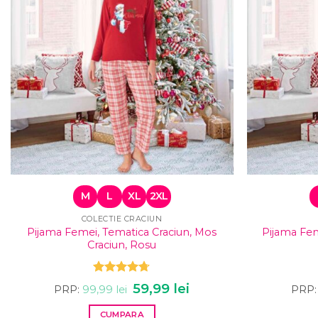
M
L
XL
2XL
COLECTIE CRACIUN
Pijama Femei, Tematica Craciun, Mos
Pijama Fem
Craciun, Rosu
Evaluat la
Prețul
59,99
lei
Prețul
PRP:
99,99
lei
PRP:
4.67
din 5
inițial
curent
a
este:
CUMPARA
fost:
59,99 lei.