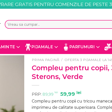
VRARE GRATIS PENTRU COMENZILE DE PESTE 35
Caută
T
după:
AMINTE
PIJAMALE
PARFUMURI
PRIMA PAGINĂ
/
OFERTA 3 PIJAMALE LA 149
Compleu pentru copii,
Sterons, Verde
lei
Prețul
lei
Prețul
59,99
PRP:
89,99
inițial
curent
Compleu pentru copii cu tricou maneca s
a
este:
imprimeu de calitate superioara. Compleul
fost:
59,99 lei.