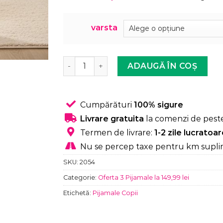
varsta
Cantitate Compleu pentru copii, 3→7 ani,
ADAUGĂ ÎN COȘ
Cumpărături
100% sigure
Livrare gratuita
la comenzi de peste
Termen de livrare:
1-2 zile lucratoa
Nu se percep taxe pentru km supli
SKU:
2054
Categorie:
Oferta 3 Pijamale la 149,99 lei
Etichetă:
Pijamale Copii