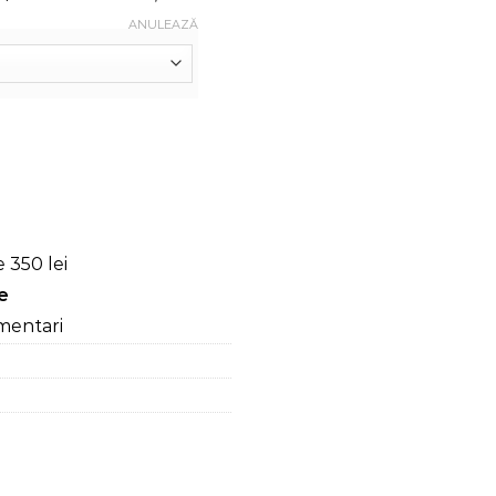
ANULEAZĂ
 My Sterons, Verde
 350 lei
re
mentari