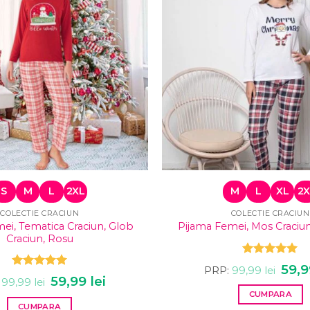
S
M
L
2XL
M
L
XL
2X
COLECTIE CRACIUN
COLECTIE CRACIUN
ei, Tematica Craciun, Glob
Pijama Femei, Mos Craciu
Craciun, Rosu
Evaluat la
Prețu
59,
PRP:
99,99
lei
4.93
din 5
Evaluat la
inițial
Prețul
59,99
lei
Prețul
99,99
lei
a
5.00
din 5
inițial
curent
CUMPARA
fost:
a
este:
99,99 
CUMPARA
fost:
59,99 lei.