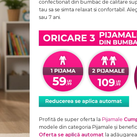
confectionat din bumbac de calitare supe
89,99 lei.
tau sa se simta relaxat si confortabil. Ale
sau 7 ani.
Profită de super oferta la
Pijamale
Cump
modele din categoria Pijamale și benefic
Oferta se aplică automat
la adăugarea 