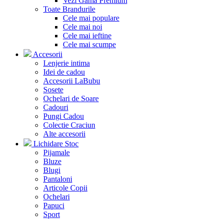
Vezi Gama Premium
Toate Brandurile
Cele mai populare
Cele mai noi
Cele mai ieftine
Cele mai scumpe
Accesorii
Lenjerie intima
Idei de cadou
Accesorii LaBubu
Sosete
Ochelari de Soare
Cadouri
Pungi Cadou
Colectie Craciun
Alte accesorii
Lichidare Stoc
Pijamale
Bluze
Blugi
Pantaloni
Articole Copii
Ochelari
Papuci
Sport