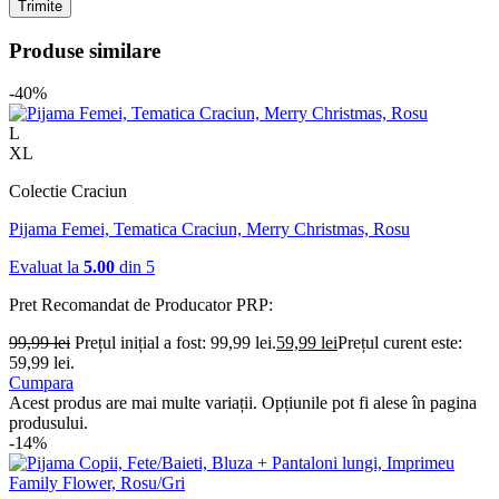
Produse similare
-40%
L
XL
Colectie Craciun
Pijama Femei, Tematica Craciun, Merry Christmas, Rosu
Evaluat la
5.00
din 5
Pret Recomandat de Producator
PRP:
99,99
lei
Prețul inițial a fost: 99,99 lei.
59,99
lei
Prețul curent este:
59,99 lei.
Cumpara
Acest produs are mai multe variații. Opțiunile pot fi alese în pagina
produsului.
-14%