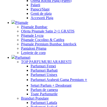
Oferta Rochii Plaja (Pareo)
Palarii
Papuci/Slapi
Genti de plaja
Accesorii Plaja
Pijamale
Pijamale Bumbac
Oferta Pijamale Satin 2+1 GRATIS
Pijamale Lycra
Pijamale Cocolino & Catifea
Pijamale Premium Bumbac Interlock
Pantaloni Pijama
Lenjerie de corp
Parfumuri
TOP PARFUMURI ARABESTI
Parfumuri Femei
Parfumuri Barbati
Parfumuri Unisex
Parfumuri Arabesti Gama Premium ⭐
Seturi Parfum + Deodorant
Parfum de camera
Toate Parfumurile
Branduri Populare
Parfumuri Lattafa
Parfumuri Asdaaf