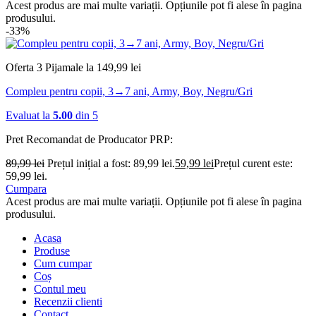
Acest produs are mai multe variații. Opțiunile pot fi alese în pagina
produsului.
-33%
Oferta 3 Pijamale la 149,99 lei
Compleu pentru copii, 3→7 ani, Army, Boy, Negru/Gri
Evaluat la
5.00
din 5
Pret Recomandat de Producator
PRP:
89,99
lei
Prețul inițial a fost: 89,99 lei.
59,99
lei
Prețul curent este:
59,99 lei.
Cumpara
Acest produs are mai multe variații. Opțiunile pot fi alese în pagina
produsului.
Acasa
Produse
Cum cumpar
Coș
Contul meu
Recenzii clienti
Contact