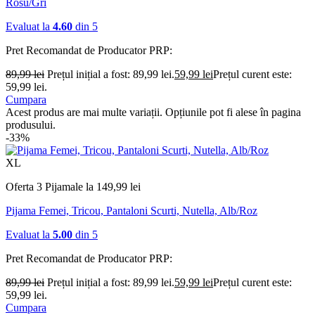
Rosu/Gri
Evaluat la
4.60
din 5
Pret Recomandat de Producator
PRP:
89,99
lei
Prețul inițial a fost: 89,99 lei.
59,99
lei
Prețul curent este:
59,99 lei.
Cumpara
Acest produs are mai multe variații. Opțiunile pot fi alese în pagina
produsului.
-33%
XL
Oferta 3 Pijamale la 149,99 lei
Pijama Femei, Tricou, Pantaloni Scurti, Nutella, Alb/Roz
Evaluat la
5.00
din 5
Pret Recomandat de Producator
PRP:
89,99
lei
Prețul inițial a fost: 89,99 lei.
59,99
lei
Prețul curent este:
59,99 lei.
Cumpara