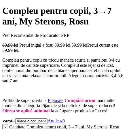
Compleu pentru copii, 3→7
ani, My Sterons, Rosu
Pret Recomandat de Producator
PRP:
89,99
lei
Prețul inițial a fost: 89,99 lei.
59,99
lei
Prețul curent este:
59,99 lei.
Compleu pentru copii cu tricou maneca scurta si pantaloni 3/4 cu
imprimeu de calitate superioara. Compleul este lejer si delicat,
confectionat din bumbac de calitare superioara astfel incat copilul
tau sa se simta relaxat si confortabil. Alege masura potrivita 3,4,5,6
sau 7 ani.
Profită de super oferta la
Pijamale
Cumpără acum
mai multe
modele din categoria Pijamale și beneficiezi de super reduceri!
Oferta se aplică automat
la adăugarea produselor în coș!
varsta
Anulează
Cantitate Compleu pentru copii, 3→7 ani, My Sterons, Rosu