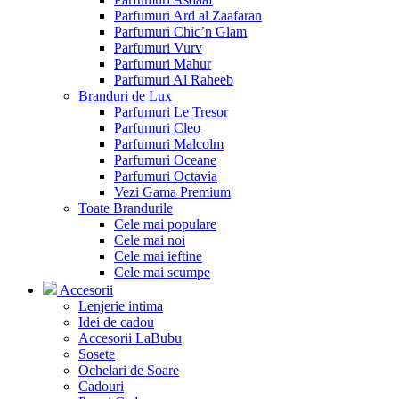
Parfumuri Ard al Zaafaran
Parfumuri Chic’n Glam
Parfumuri Vurv
Parfumuri Mahur
Parfumuri Al Raheeb
Branduri de Lux
Parfumuri Le Tresor
Parfumuri Cleo
Parfumuri Malcolm
Parfumuri Oceane
Parfumuri Octavia
Vezi Gama Premium
Toate Brandurile
Cele mai populare
Cele mai noi
Cele mai ieftine
Cele mai scumpe
Accesorii
Lenjerie intima
Idei de cadou
Accesorii LaBubu
Sosete
Ochelari de Soare
Cadouri