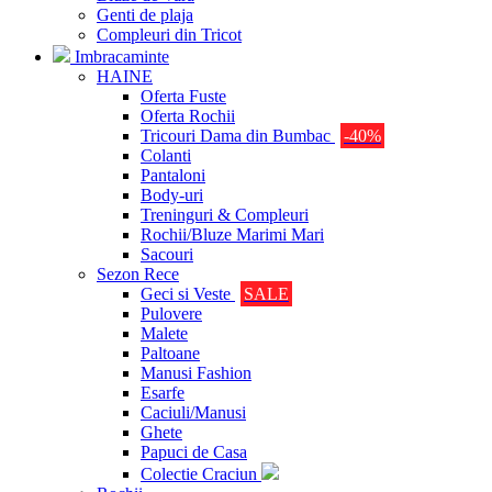
Genti de plaja
Compleuri din Tricot
Imbracaminte
HAINE
Oferta Fuste
Oferta Rochii
Tricouri Dama din Bumbac
-40%
Colanti
Pantaloni
Body-uri
Treninguri & Compleuri
Rochii/Bluze Marimi Mari
Sacouri
Sezon Rece
Geci si Veste
SALE
Pulovere
Malete
Paltoane
Manusi Fashion
Esarfe
Caciuli/Manusi
Ghete
Papuci de Casa
Colectie Craciun