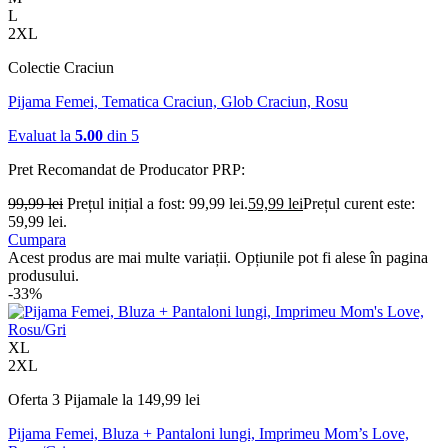
L
2XL
Colectie Craciun
Pijama Femei, Tematica Craciun, Glob Craciun, Rosu
Evaluat la
5.00
din 5
Pret Recomandat de Producator
PRP:
99,99
lei
Prețul inițial a fost: 99,99 lei.
59,99
lei
Prețul curent este:
59,99 lei.
Cumpara
Acest produs are mai multe variații. Opțiunile pot fi alese în pagina
produsului.
-33%
XL
2XL
Oferta 3 Pijamale la 149,99 lei
Pijama Femei, Bluza + Pantaloni lungi, Imprimeu Mom’s Love,