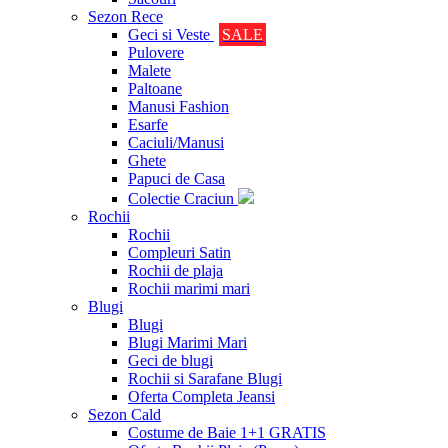
Sezon Rece
Geci si Veste
SALE
Pulovere
Malete
Paltoane
Manusi Fashion
Esarfe
Caciuli/Manusi
Ghete
Papuci de Casa
Colectie Craciun
Rochii
Rochii
Compleuri Satin
Rochii de plaja
Rochii marimi mari
Blugi
Blugi
Blugi Marimi Mari
Geci de blugi
Rochii si Sarafane Blugi
Oferta Completa Jeansi
Sezon Cald
Costume de Baie 1+1 GRATIS