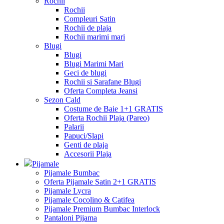
Rochii
Rochii
Compleuri Satin
Rochii de plaja
Rochii marimi mari
Blugi
Blugi
Blugi Marimi Mari
Geci de blugi
Rochii si Sarafane Blugi
Oferta Completa Jeansi
Sezon Cald
Costume de Baie 1+1 GRATIS
Oferta Rochii Plaja (Pareo)
Palarii
Papuci/Slapi
Genti de plaja
Accesorii Plaja
Pijamale
Pijamale Bumbac
Oferta Pijamale Satin 2+1 GRATIS
Pijamale Lycra
Pijamale Cocolino & Catifea
Pijamale Premium Bumbac Interlock
Pantaloni Pijama