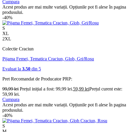
Cumpara
Acest produs are mai multe variații. Opțiunile pot fi alese în pagina
produsului.
-40%
S
XL
2XL
Colectie Craciun
Pijama Femei, Tematica Craciun, Glob, Gri/Rosu
Evaluat la
3.50
din 5
Pret Recomandat de Producator
PRP:
99,99
lei
Prețul inițial a fost: 99,99 lei.
59,99
lei
Prețul curent este:
59,99 lei.
Cumpara
Acest produs are mai multe variații. Opțiunile pot fi alese în pagina
produsului.
-40%
S
M