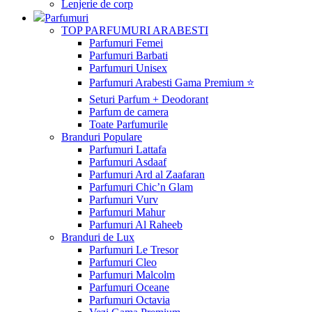
Lenjerie de corp
Parfumuri
TOP PARFUMURI ARABESTI
Parfumuri Femei
Parfumuri Barbati
Parfumuri Unisex
Parfumuri Arabesti Gama Premium ⭐
Seturi Parfum + Deodorant
Parfum de camera
Toate Parfumurile
Branduri Populare
Parfumuri Lattafa
Parfumuri Asdaaf
Parfumuri Ard al Zaafaran
Parfumuri Chic’n Glam
Parfumuri Vurv
Parfumuri Mahur
Parfumuri Al Raheeb
Branduri de Lux
Parfumuri Le Tresor
Parfumuri Cleo
Parfumuri Malcolm
Parfumuri Oceane
Parfumuri Octavia