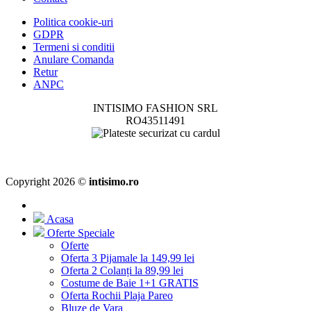
Politica cookie-uri
GDPR
Termeni si conditii
Anulare Comanda
Retur
ANPC
INTISIMO FASHION SRL
RO43511491
Copyright 2026 ©
intisimo.ro
Acasa
Oferte Speciale
Oferte
Oferta 3 Pijamale la 149,99 lei
Oferta 2 Colanți la 89,99 lei
Costume de Baie 1+1 GRATIS
Oferta Rochii Plaja Pareo
Bluze de Vara