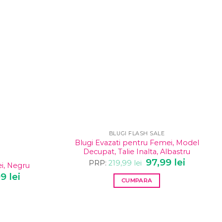
BLUGI FLASH SALE
Blugi Evazati pentru Femei, Model
Decupat, Talie Inalta, Albastru
Prețul
97,99
lei
Prețul
PRP:
219,99
lei
i, Negru
inițial
curent
a
este:
l
99
lei
Prețul
CUMPARA
fost:
97,99 lei.
curent
219,99 lei.
este:
Acest
57,99 lei.
9 lei.
produs
are