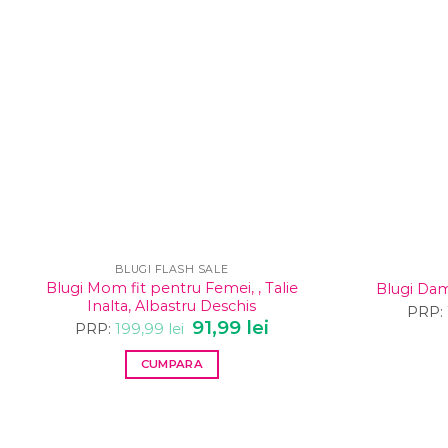
BLUGI FLASH SALE
Blugi Mom fit pentru Femei, , Talie
Blugi Dama
Inalta, Albastru Deschis
PRP:
Prețul
91,99
lei
Prețul
PRP:
199,99
lei
inițial
curent
a
este:
CUMPARA
fost:
91,99 lei.
199,99 lei.
Acest
produs
are