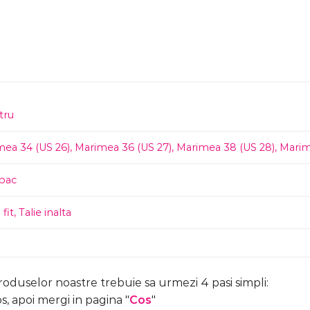
tru
mea 34 (US 26)
,
Marimea 36 (US 27)
,
Marimea 38 (US 28)
,
Marim
bac
fit
,
Talie inalta
produselor noastre trebuie sa urmezi 4 pasi simpli:
, apoi mergi in pagina "
Cos
"