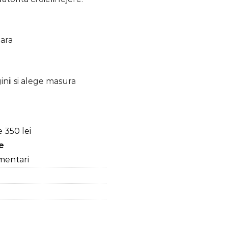
oara
inii si alege masura
 350 lei
re
mentari