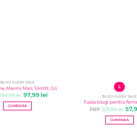
BLUGI FLASH SALE
L
, Marimi Mari, Slimfit, Gri
Prețul
97,99
lei
Prețul
199,99
lei
BLUGI FLASH SALE
inițial
curent
Fusta blugi pentru feme
a
este:
CUMPARA
fost:
97,99 lei.
Prețu
57,
PRP:
229,99
lei
199,99 lei.
inițial
Acest
a
CUMPARA
produs
fost:
229,9
Acest
are
produs
mai