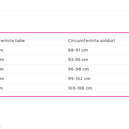
erinta talie
Circumferinta solduri
cm
88-91 cm
cm
92-95 cm
cm
96-98 cm
cm
99-102 cm
cm
103-106 cm
e