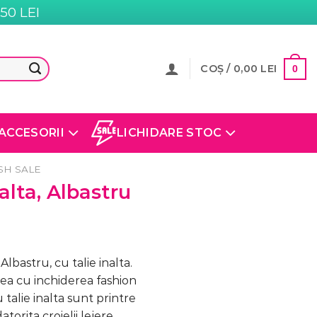
0 LEI
COȘ /
0,00
LEI
0
ACCESORII
LICHIDARE STOC
SH SALE
alta, Albastru
bastru, cu talie inalta.
rea cu inchiderea fashion
u talie inalta sunt printre
torita croielii lejere.