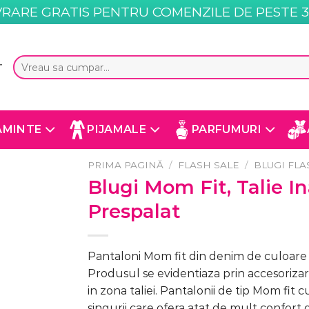
VRARE GRATIS PENTRU COMENZILE DE PESTE 35
Caută
T
după:
AMINTE
PIJAMALE
PARFUMURI
PRIMA PAGINĂ
/
FLASH SALE
/
BLUGI FLA
Blugi Mom Fit, Talie In
Prespalat
Pantaloni Mom fit din denim de culoare Al
Produsul se evidentiaza prin accesoriza
in zona taliei. Pantalonii de tip Mom fit c
singurii care ofera atat de mult confort da