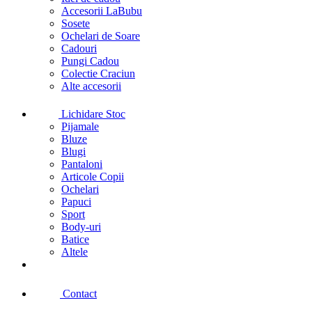
Accesorii LaBubu
Sosete
Ochelari de Soare
Cadouri
Pungi Cadou
Colectie Craciun
Alte accesorii
Lichidare Stoc
Pijamale
Bluze
Blugi
Pantaloni
Articole Copii
Ochelari
Papuci
Sport
Body-uri
Batice
Altele
Contact