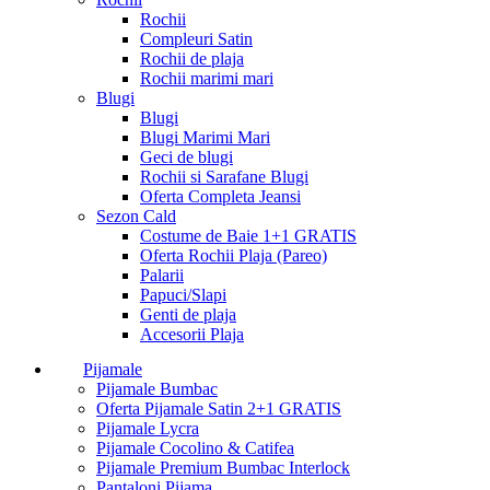
Rochii
Compleuri Satin
Rochii de plaja
Rochii marimi mari
Blugi
Blugi
Blugi Marimi Mari
Geci de blugi
Rochii si Sarafane Blugi
Oferta Completa Jeansi
Sezon Cald
Costume de Baie 1+1 GRATIS
Oferta Rochii Plaja (Pareo)
Palarii
Papuci/Slapi
Genti de plaja
Accesorii Plaja
Pijamale
Pijamale Bumbac
Oferta Pijamale Satin 2+1 GRATIS
Pijamale Lycra
Pijamale Cocolino & Catifea
Pijamale Premium Bumbac Interlock
Pantaloni Pijama