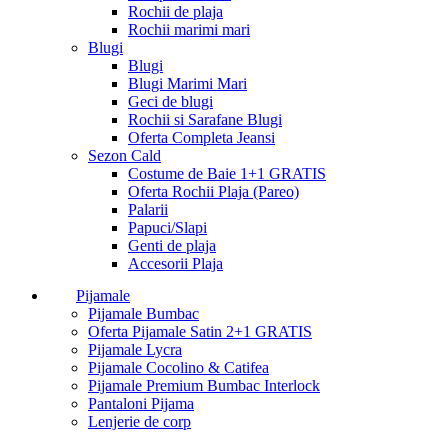
Rochii de plaja
Rochii marimi mari
Blugi
Blugi
Blugi Marimi Mari
Geci de blugi
Rochii si Sarafane Blugi
Oferta Completa Jeansi
Sezon Cald
Costume de Baie 1+1 GRATIS
Oferta Rochii Plaja (Pareo)
Palarii
Papuci/Slapi
Genti de plaja
Accesorii Plaja
Pijamale
Pijamale Bumbac
Oferta Pijamale Satin 2+1 GRATIS
Pijamale Lycra
Pijamale Cocolino & Catifea
Pijamale Premium Bumbac Interlock
Pantaloni Pijama
Lenjerie de corp