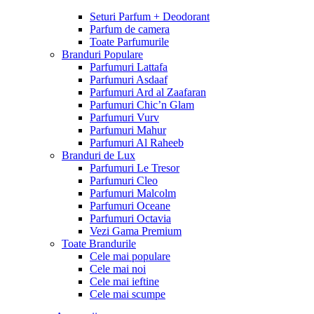
Seturi Parfum + Deodorant
Parfum de camera
Toate Parfumurile
Branduri Populare
Parfumuri Lattafa
Parfumuri Asdaaf
Parfumuri Ard al Zaafaran
Parfumuri Chic’n Glam
Parfumuri Vurv
Parfumuri Mahur
Parfumuri Al Raheeb
Branduri de Lux
Parfumuri Le Tresor
Parfumuri Cleo
Parfumuri Malcolm
Parfumuri Oceane
Parfumuri Octavia
Vezi Gama Premium
Toate Brandurile
Cele mai populare
Cele mai noi
Cele mai ieftine
Cele mai scumpe