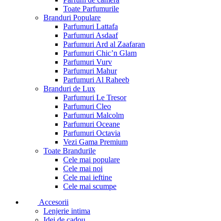
Toate Parfumurile
Branduri Populare
Parfumuri Lattafa
Parfumuri Asdaaf
Parfumuri Ard al Zaafaran
Parfumuri Chic’n Glam
Parfumuri Vurv
Parfumuri Mahur
Parfumuri Al Raheeb
Branduri de Lux
Parfumuri Le Tresor
Parfumuri Cleo
Parfumuri Malcolm
Parfumuri Oceane
Parfumuri Octavia
Vezi Gama Premium
Toate Brandurile
Cele mai populare
Cele mai noi
Cele mai ieftine
Cele mai scumpe
Accesorii
Lenjerie intima
Idei de cadou