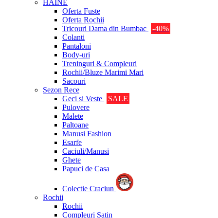
HAINE
Oferta Fuste
Oferta Rochii
Tricouri Dama din Bumbac
-40%
Colanti
Pantaloni
Body-uri
Treninguri & Compleuri
Rochii/Bluze Marimi Mari
Sacouri
Sezon Rece
Geci si Veste
SALE
Pulovere
Malete
Paltoane
Manusi Fashion
Esarfe
Caciuli/Manusi
Ghete
Papuci de Casa
Colectie Craciun
Rochii
Rochii
Compleuri Satin