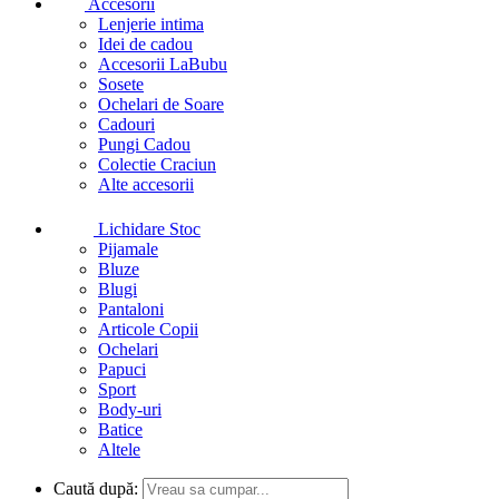
Accesorii
Lenjerie intima
Idei de cadou
Accesorii LaBubu
Sosete
Ochelari de Soare
Cadouri
Pungi Cadou
Colectie Craciun
Alte accesorii
Lichidare Stoc
Pijamale
Bluze
Blugi
Pantaloni
Articole Copii
Ochelari
Papuci
Sport
Body-uri
Batice
Altele
Caută după: