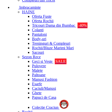
Compleuri din Tricot
Imbracaminte
HAINE
Oferta Fuste
Oferta Rochii
Tricouri Dama din Bumbac
-40%
Colanti
Pantaloni
Body-uri
Treninguri & Compleuri
Rochii/Bluze Marimi Mari
Sacouri
Sezon Rece
Geci si Veste
SALE
Pulovere
Malete
Paltoane
Manusi Fashion
Esarfe
Caciuli/Manusi
Ghete
Papuci de Casa
Colectie Craciun
Rochii