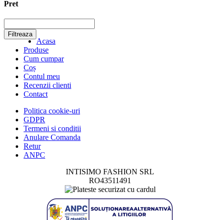
Pret
Filtreaza
Acasa
Produse
Cum cumpar
Coș
Contul meu
Recenzii clienti
Contact
Politica cookie-uri
GDPR
Termeni si conditii
Anulare Comanda
Retur
ANPC
INTISIMO FASHION SRL
RO43511491