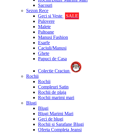
Sacouri
Sezon Rece
Geci si Veste
SALE
Pulovere
Malete
Paltoane
Manusi Fashion
Esarfe
Caciuli/Manusi
Ghete
Papuci de Casa
Colectie Craciun
Rochii
Rochii
Compleuri Satin
Rochii de plaja
Rochii marimi mari
Blugi
Blugi
Blugi Marimi Mari
Geci de blugi
Rochii si Sarafane Blugi
Oferta Completa Jeansi