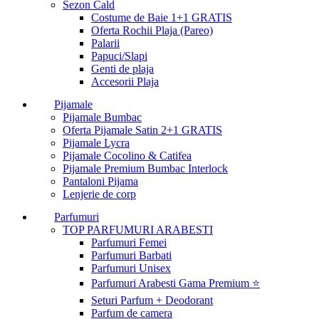
Sezon Cald
Costume de Baie 1+1 GRATIS
Oferta Rochii Plaja (Pareo)
Palarii
Papuci/Slapi
Genti de plaja
Accesorii Plaja
Pijamale
Pijamale Bumbac
Oferta Pijamale Satin 2+1 GRATIS
Pijamale Lycra
Pijamale Cocolino & Catifea
Pijamale Premium Bumbac Interlock
Pantaloni Pijama
Lenjerie de corp
Parfumuri
TOP PARFUMURI ARABESTI
Parfumuri Femei
Parfumuri Barbati
Parfumuri Unisex
Parfumuri Arabesti Gama Premium ⭐
Seturi Parfum + Deodorant
Parfum de camera