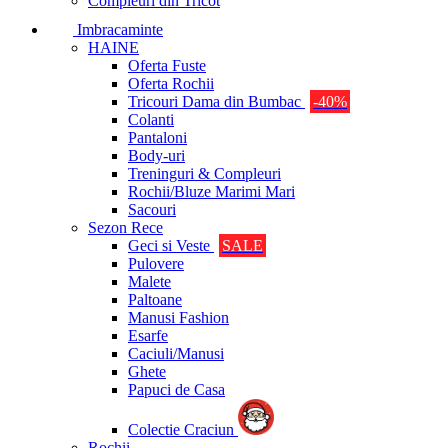
Compleuri din Tricot
Imbracaminte
HAINE
Oferta Fuste
Oferta Rochii
Tricouri Dama din Bumbac
-40%
Colanti
Pantaloni
Body-uri
Treninguri & Compleuri
Rochii/Bluze Marimi Mari
Sacouri
Sezon Rece
Geci si Veste
SALE
Pulovere
Malete
Paltoane
Manusi Fashion
Esarfe
Caciuli/Manusi
Ghete
Papuci de Casa
Colectie Craciun
Rochii