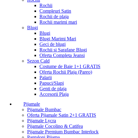
Rochii
Compleuri Satin
Rochii de plaja
Rochii marimi mari
Blugi
Blugi
Blugi Marimi Mari
Geci de blugi
Rochii si Sarafane Blugi
Oferta Completa Jeansi
Sezon Cald
Costume de Baie 1+1 GRATIS
Oferta Rochii Plaja (Pareo)
Palarii
Papuci/Slapi
Genti de plaja
Accesorii Plaja
Pijamale
Pijamale Bumbac
Oferta Pijamale Satin 2+1 GRATIS
Pijamale Lycra
Pijamale Cocolino & Catifea
Pijamale Premium Bumbac Interlock
Pantaloni Pijama