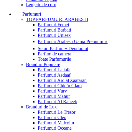
Lenjerie de corp
Parfumuri
TOP PARFUMURI ARABESTI
Parfumuri Femei
Parfumuri Barbati
Parfumuri Unisex
Parfumuri Arabesti Gama Premium ⭐
Seturi Parfum + Deodorant
Parfum de camera
Toate Parfumurile
Branduri Populare
Parfumuri Lattafa
Parfumuri Asdaaf
Parfumuri Ard al Zaafaran
Parfumuri Chic’n Glam
Parfumuri Vurv
Parfumuri Mahur
Parfumuri Al Raheeb
Branduri de Lux
Parfumuri Le Tresor
Parfumuri Cleo
Parfumuri Malcolm
Parfumuri Oceane