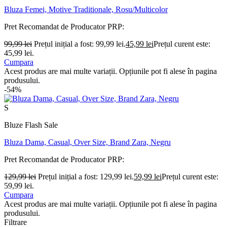
Bluza Femei, Motive Traditionale, Rosu/Multicolor
Pret Recomandat de Producator
PRP:
99,99
lei
Prețul inițial a fost: 99,99 lei.
45,99
lei
Prețul curent este:
45,99 lei.
Cumpara
Acest produs are mai multe variații. Opțiunile pot fi alese în pagina
produsului.
-54%
S
Bluze Flash Sale
Bluza Dama, Casual, Over Size, Brand Zara, Negru
Pret Recomandat de Producator
PRP:
129,99
lei
Prețul inițial a fost: 129,99 lei.
59,99
lei
Prețul curent este:
59,99 lei.
Cumpara
Acest produs are mai multe variații. Opțiunile pot fi alese în pagina
produsului.
Filtrare