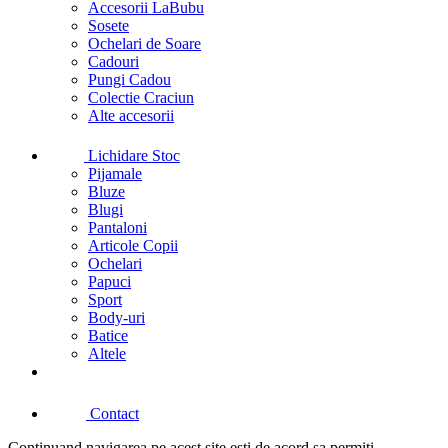
Accesorii LaBubu
Sosete
Ochelari de Soare
Cadouri
Pungi Cadou
Colectie Craciun
Alte accesorii
Lichidare Stoc
Pijamale
Bluze
Blugi
Pantaloni
Articole Copii
Ochelari
Papuci
Sport
Body-uri
Batice
Altele
Contact
Continuand navigarea pe acest site esti de acord sa permiti