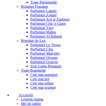
Toate Parfumurile
Branduri Populare
Parfumuri Lattafa
Parfumuri Asdaaf
Parfumuri Ard al Zaafaran
Parfumuri Chic’n Glam
Parfumuri Vurv
Parfumuri Mahur
Parfumuri Al Raheeb
Branduri de Lux
Parfumuri Le Tresor
Parfumuri Cleo
Parfumuri Malcolm
Parfumuri Oceane
Parfumuri Octavia
Vezi Gama Premium
Toate Brandurile
Cele mai populare
Cele mai noi
Cele mai ieftine
Cele mai scumpe
Accesorii
Lenjerie intima
Idei de cadou