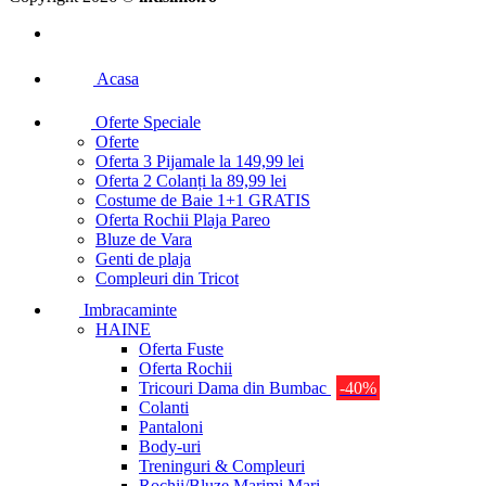
Acasa
Oferte Speciale
Oferte
Oferta 3 Pijamale la 149,99 lei
Oferta 2 Colanți la 89,99 lei
Costume de Baie 1+1 GRATIS
Oferta Rochii Plaja Pareo
Bluze de Vara
Genti de plaja
Compleuri din Tricot
Imbracaminte
HAINE
Oferta Fuste
Oferta Rochii
Tricouri Dama din Bumbac
-40%
Colanti
Pantaloni
Body-uri
Treninguri & Compleuri
Rochii/Bluze Marimi Mari