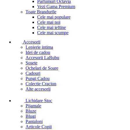
Parfumuri Octavia
Vezi Gama Premium
Toate Brandurile
Cele mai populare
Cele mai noi
Cele mai ieftine
Cele mai scumpe
Accesorii
Lenjerie intima
Idei de cadou
Accesorii LaBubu
Sosete
Ochelari de Soare
Cadouri
Pungi Cadou
Colectie Craciun
Alte accesorii
Lichidare Stoc
Pijamale
Bluze
Blugi
Pantaloni
Articole Copii