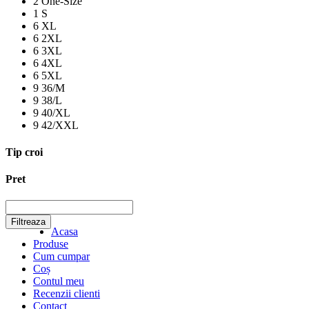
2
One-Size
1
S
6
XL
6
2XL
6
3XL
6
4XL
6
5XL
9
36/M
9
38/L
9
40/XL
9
42/XXL
Tip croi
Pret
Filtreaza
Acasa
Produse
Cum cumpar
Coș
Contul meu
Recenzii clienti
Contact