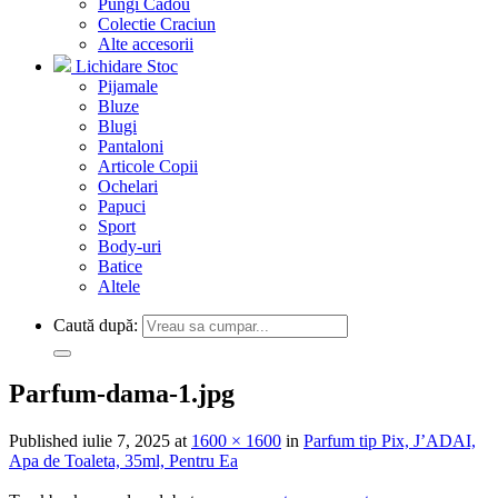
Pungi Cadou
Colectie Craciun
Alte accesorii
Lichidare Stoc
Pijamale
Bluze
Blugi
Pantaloni
Articole Copii
Ochelari
Papuci
Sport
Body-uri
Batice
Altele
Caută după:
Parfum-dama-1.jpg
Published
iulie 7, 2025
at
1600 × 1600
in
Parfum tip Pix, J’ADAI,
Apa de Toaleta, 35ml, Pentru Ea