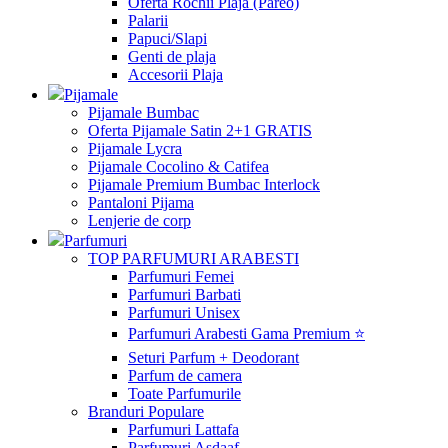
Oferta Rochii Plaja (Pareo)
Palarii
Papuci/Slapi
Genti de plaja
Accesorii Plaja
Pijamale
Pijamale Bumbac
Oferta Pijamale Satin 2+1 GRATIS
Pijamale Lycra
Pijamale Cocolino & Catifea
Pijamale Premium Bumbac Interlock
Pantaloni Pijama
Lenjerie de corp
Parfumuri
TOP PARFUMURI ARABESTI
Parfumuri Femei
Parfumuri Barbati
Parfumuri Unisex
Parfumuri Arabesti Gama Premium ⭐
Seturi Parfum + Deodorant
Parfum de camera
Toate Parfumurile
Branduri Populare
Parfumuri Lattafa
Parfumuri Asdaaf