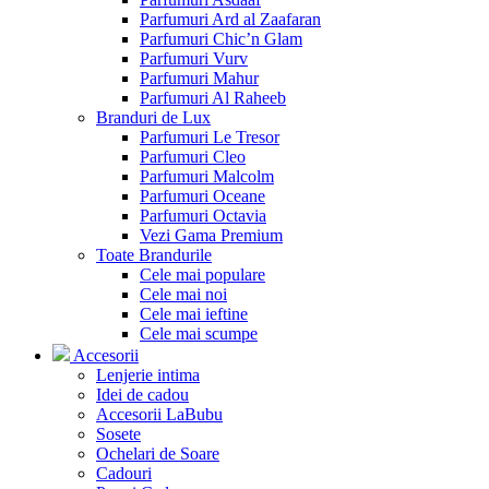
Parfumuri Ard al Zaafaran
Parfumuri Chic’n Glam
Parfumuri Vurv
Parfumuri Mahur
Parfumuri Al Raheeb
Branduri de Lux
Parfumuri Le Tresor
Parfumuri Cleo
Parfumuri Malcolm
Parfumuri Oceane
Parfumuri Octavia
Vezi Gama Premium
Toate Brandurile
Cele mai populare
Cele mai noi
Cele mai ieftine
Cele mai scumpe
Accesorii
Lenjerie intima
Idei de cadou
Accesorii LaBubu
Sosete
Ochelari de Soare
Cadouri