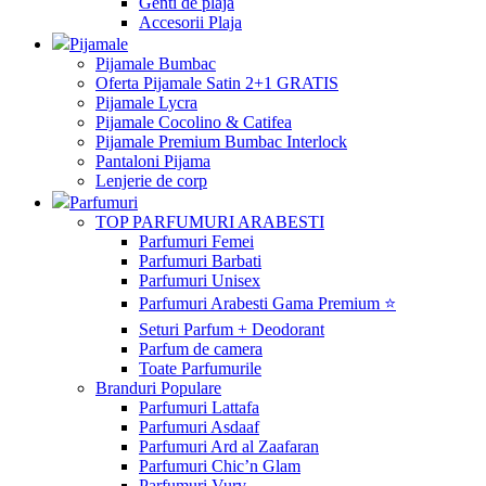
Genti de plaja
Accesorii Plaja
Pijamale
Pijamale Bumbac
Oferta Pijamale Satin 2+1 GRATIS
Pijamale Lycra
Pijamale Cocolino & Catifea
Pijamale Premium Bumbac Interlock
Pantaloni Pijama
Lenjerie de corp
Parfumuri
TOP PARFUMURI ARABESTI
Parfumuri Femei
Parfumuri Barbati
Parfumuri Unisex
Parfumuri Arabesti Gama Premium ⭐
Seturi Parfum + Deodorant
Parfum de camera
Toate Parfumurile
Branduri Populare
Parfumuri Lattafa
Parfumuri Asdaaf
Parfumuri Ard al Zaafaran
Parfumuri Chic’n Glam
Parfumuri Vurv