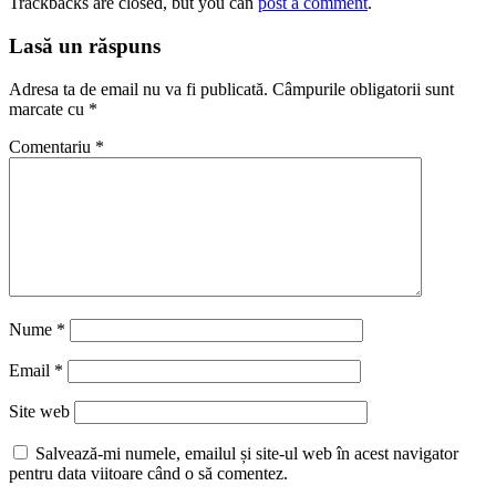
Trackbacks are closed, but you can
post a comment
.
Lasă un răspuns
Adresa ta de email nu va fi publicată.
Câmpurile obligatorii sunt
marcate cu
*
Comentariu
*
Nume
*
Email
*
Site web
Salvează-mi numele, emailul și site-ul web în acest navigator
pentru data viitoare când o să comentez.