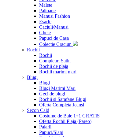
Malete
Paltoane
Manusi Fashion
Esarfe
Caciuli/Manusi
Ghete
Papuci de Casa
Colectie Craciun
Rochii
Rochii
Compleuri Satin
Rochii de plaja
Rochii marimi mari
Blugi
Blugi
Blugi Marimi Mari
Geci de blugi
Rochii si Sarafane Blugi
Oferta Completa Jeansi
Sezon Cald
Costume de Baie 1+1 GRATIS
Oferta Rochii Plaja (Pareo)
Palarii
Papuci/Slapi