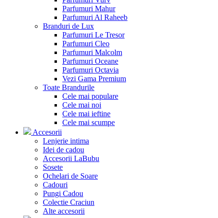
Parfumuri Mahur
Parfumuri Al Raheeb
Branduri de Lux
Parfumuri Le Tresor
Parfumuri Cleo
Parfumuri Malcolm
Parfumuri Oceane
Parfumuri Octavia
Vezi Gama Premium
Toate Brandurile
Cele mai populare
Cele mai noi
Cele mai ieftine
Cele mai scumpe
Accesorii
Lenjerie intima
Idei de cadou
Accesorii LaBubu
Sosete
Ochelari de Soare
Cadouri
Pungi Cadou
Colectie Craciun
Alte accesorii