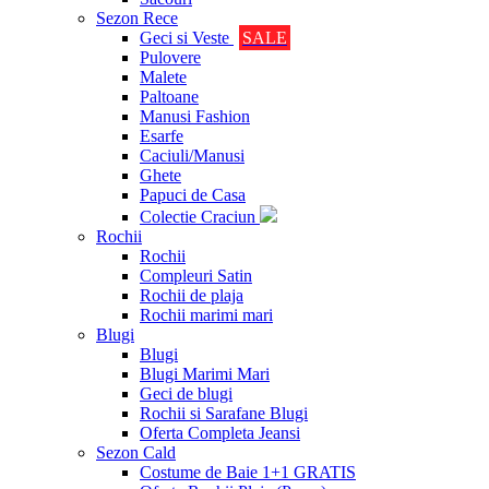
Sezon Rece
Geci si Veste
SALE
Pulovere
Malete
Paltoane
Manusi Fashion
Esarfe
Caciuli/Manusi
Ghete
Papuci de Casa
Colectie Craciun
Rochii
Rochii
Compleuri Satin
Rochii de plaja
Rochii marimi mari
Blugi
Blugi
Blugi Marimi Mari
Geci de blugi
Rochii si Sarafane Blugi
Oferta Completa Jeansi
Sezon Cald
Costume de Baie 1+1 GRATIS