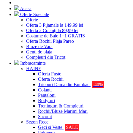
Acasa
Oferte Speciale
Oferte
Oferta 3 Pijamale la 149,99 lei
Oferta 2 Colanți la 89,99 lei
Costume de Baie 1+1 GRATIS
Oferta Rochii Plaja Pareo
Bluze de Vara
Genti de plaja
Compleuri din Tricot
Imbracaminte
HAINE
Oferta Fuste
Oferta Rochii
Tricouri Dama din Bumbac
-40%
Colanti
Pantaloni
Body-uri
Treninguri & Compleuri
Rochii/Bluze Marimi Mari
Sacouri
Sezon Rece
Geci si Veste
SALE
Pulovere