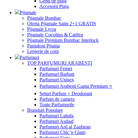
Genti de plaja
Accesorii Plaja
Pijamale
Pijamale Bumbac
Oferta Pijamale Satin 2+1 GRATIS
Pijamale Lycra
Pijamale Cocolino & Catifea
Pijamale Premium Bumbac Interlock
Pantaloni Pijama
Lenjerie de corp
Parfumuri
TOP PARFUMURI ARABESTI
Parfumuri Femei
Parfumuri Barbati
Parfumuri Unisex
Parfumuri Arabesti Gama Premium ⭐
Seturi Parfum + Deodorant
Parfum de camera
Toate Parfumurile
Branduri Populare
Parfumuri Lattafa
Parfumuri Asdaaf
Parfumuri Ard al Zaafaran
Parfumuri Chic’n Glam
Parfumuri Vurv