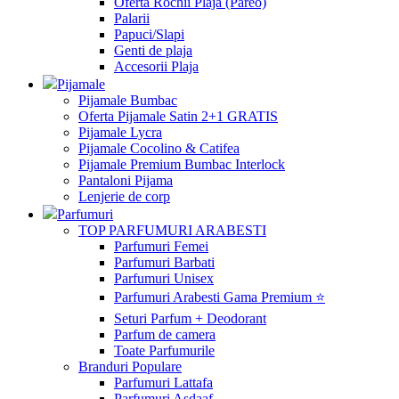
Oferta Rochii Plaja (Pareo)
Palarii
Papuci/Slapi
Genti de plaja
Accesorii Plaja
Pijamale
Pijamale Bumbac
Oferta Pijamale Satin 2+1 GRATIS
Pijamale Lycra
Pijamale Cocolino & Catifea
Pijamale Premium Bumbac Interlock
Pantaloni Pijama
Lenjerie de corp
Parfumuri
TOP PARFUMURI ARABESTI
Parfumuri Femei
Parfumuri Barbati
Parfumuri Unisex
Parfumuri Arabesti Gama Premium ⭐
Seturi Parfum + Deodorant
Parfum de camera
Toate Parfumurile
Branduri Populare
Parfumuri Lattafa
Parfumuri Asdaaf