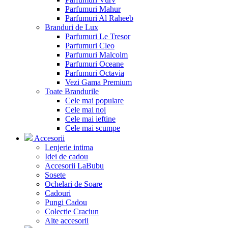
Parfumuri Mahur
Parfumuri Al Raheeb
Branduri de Lux
Parfumuri Le Tresor
Parfumuri Cleo
Parfumuri Malcolm
Parfumuri Oceane
Parfumuri Octavia
Vezi Gama Premium
Toate Brandurile
Cele mai populare
Cele mai noi
Cele mai ieftine
Cele mai scumpe
Accesorii
Lenjerie intima
Idei de cadou
Accesorii LaBubu
Sosete
Ochelari de Soare
Cadouri
Pungi Cadou
Colectie Craciun
Alte accesorii