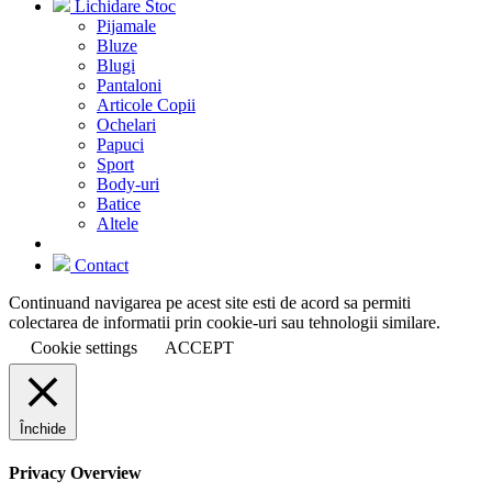
Lichidare Stoc
Pijamale
Bluze
Blugi
Pantaloni
Articole Copii
Ochelari
Papuci
Sport
Body-uri
Batice
Altele
Contact
Continuand navigarea pe acest site esti de acord sa permiti
colectarea de informatii prin cookie-uri sau tehnologii similare.
Cookie settings
ACCEPT
Închide
Privacy Overview