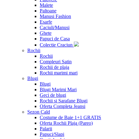
Malete
Paltoane
Manusi Fashion
Esarfe
Caciuli/Manusi
Ghete
Papuci de Casa
Colectie Craciun
Rochii
Rochii
Compleuri Satin
Rochii de plaja
Rochii marimi mari
Blugi
Blugi
Blugi Marimi Mari
Geci de blugi
Rochii si Sarafane Blugi
Oferta Completa Jeansi
Sezon Cald
Costume de Baie 1+1 GRATIS
Oferta Rochii Plaja (Pareo)
Palarii
Papuci/Slapi