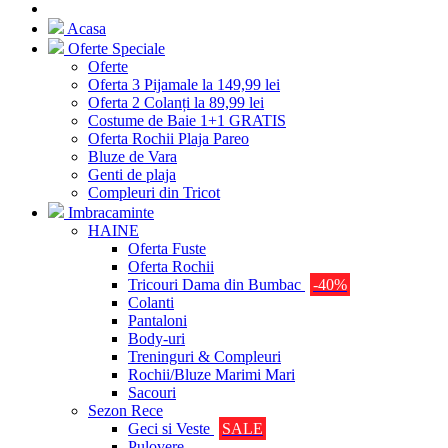
Acasa
Oferte Speciale
Oferte
Oferta 3 Pijamale la 149,99 lei
Oferta 2 Colanți la 89,99 lei
Costume de Baie 1+1 GRATIS
Oferta Rochii Plaja Pareo
Bluze de Vara
Genti de plaja
Compleuri din Tricot
Imbracaminte
HAINE
Oferta Fuste
Oferta Rochii
Tricouri Dama din Bumbac
-40%
Colanti
Pantaloni
Body-uri
Treninguri & Compleuri
Rochii/Bluze Marimi Mari
Sacouri
Sezon Rece
Geci si Veste
SALE
Pulovere