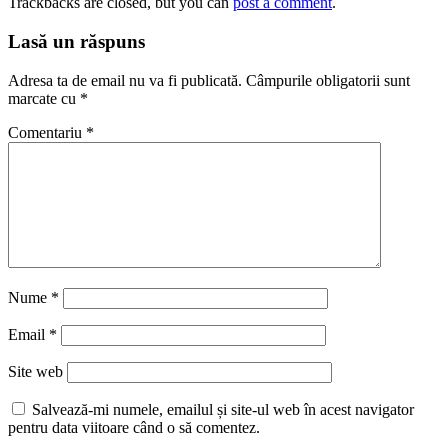
Trackbacks are closed, but you can
post a comment
.
Lasă un răspuns
Adresa ta de email nu va fi publicată.
Câmpurile obligatorii sunt
marcate cu
*
Comentariu
*
Nume
*
Email
*
Site web
Salvează-mi numele, emailul și site-ul web în acest navigator
pentru data viitoare când o să comentez.