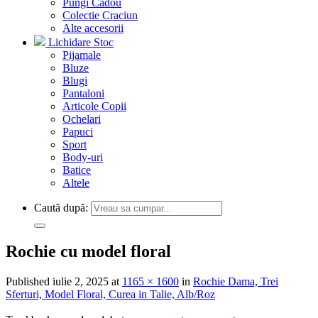
Pungi Cadou
Colectie Craciun
Alte accesorii
Lichidare Stoc
Pijamale
Bluze
Blugi
Pantaloni
Articole Copii
Ochelari
Papuci
Sport
Body-uri
Batice
Altele
Caută după:
Rochie cu model floral
Published
iulie 2, 2025
at
1165 × 1600
in
Rochie Dama, Trei
Sferturi, Model Floral, Curea in Talie, Alb/Roz