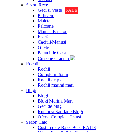
Sezon Rece
Geci si Veste
SALE
Pulovere
Malete
Paltoane
Manusi Fashion
Esarfe
Caciuli/Manusi
Ghete
Papuci de Casa
Colectie Craciun
Rochii
Rochii
Compleuri Satin
Rochii de plaja
Rochii marimi mari
Blugi
Blugi
Blugi Marimi Mari
Geci de blugi
Rochii si Sarafane Blugi
Oferta Completa Jeansi
Sezon Cald
Costume de Baie 1+1 GRATIS