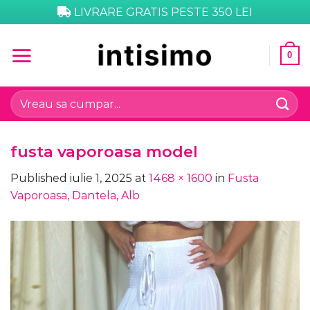
Skip
LIVRARE GRATIS PESTE 350 LEI
to
content
0
Caută
după:
fusta vaporoasa model
Published
iulie 1, 2025
at
1468 × 1600
in
Fusta
Vaporoasa, Dantela, Alb