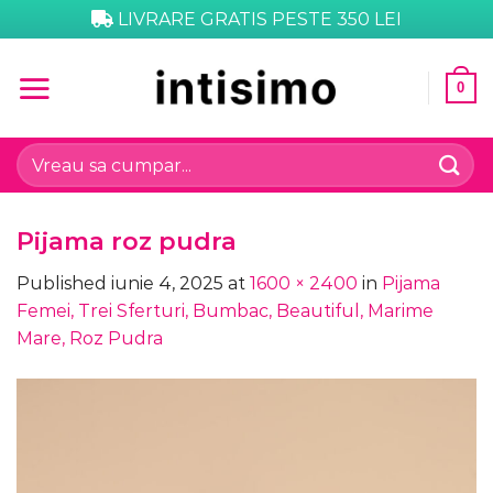
Skip
LIVRARE GRATIS PESTE 350 LEI
to
content
0
Caută
după:
Pijama roz pudra
Published
iunie 4, 2025
at
1600 × 2400
in
Pijama
Femei, Trei Sferturi, Bumbac, Beautiful, Marime
Mare, Roz Pudra