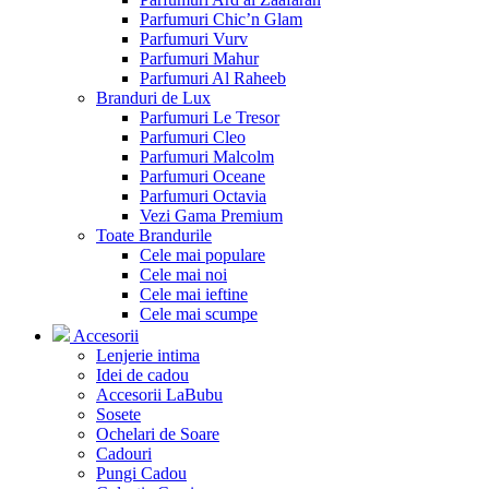
Parfumuri Chic’n Glam
Parfumuri Vurv
Parfumuri Mahur
Parfumuri Al Raheeb
Branduri de Lux
Parfumuri Le Tresor
Parfumuri Cleo
Parfumuri Malcolm
Parfumuri Oceane
Parfumuri Octavia
Vezi Gama Premium
Toate Brandurile
Cele mai populare
Cele mai noi
Cele mai ieftine
Cele mai scumpe
Accesorii
Lenjerie intima
Idei de cadou
Accesorii LaBubu
Sosete
Ochelari de Soare
Cadouri
Pungi Cadou