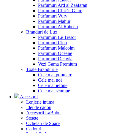
Parfumuri Ard al Zaafaran
Parfumuri Chic’n Glam
Parfumuri Vurv
Parfumuri Mahur
Parfumuri Al Raheeb
Branduri de Lux
Parfumuri Le Tresor
Parfumuri Cleo
Parfumuri Malcolm
Parfumuri Oceane
Parfumuri Octavia
Vezi Gama Premium
Toate Brandurile
Cele mai populare
Cele mai noi
Cele mai ieftine
Cele mai scumpe
Accesorii
Lenjerie intima
Idei de cadou
Accesorii LaBubu
Sosete
Ochelari de Soare
Cadouri