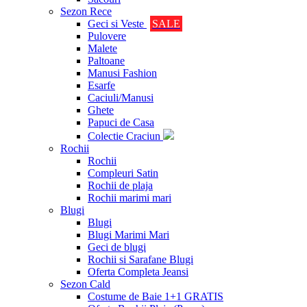
Sezon Rece
Geci si Veste
SALE
Pulovere
Malete
Paltoane
Manusi Fashion
Esarfe
Caciuli/Manusi
Ghete
Papuci de Casa
Colectie Craciun
Rochii
Rochii
Compleuri Satin
Rochii de plaja
Rochii marimi mari
Blugi
Blugi
Blugi Marimi Mari
Geci de blugi
Rochii si Sarafane Blugi
Oferta Completa Jeansi
Sezon Cald
Costume de Baie 1+1 GRATIS