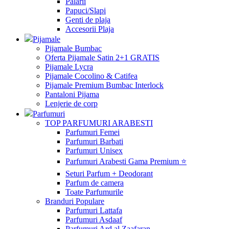
Palarii
Papuci/Slapi
Genti de plaja
Accesorii Plaja
Pijamale
Pijamale Bumbac
Oferta Pijamale Satin 2+1 GRATIS
Pijamale Lycra
Pijamale Cocolino & Catifea
Pijamale Premium Bumbac Interlock
Pantaloni Pijama
Lenjerie de corp
Parfumuri
TOP PARFUMURI ARABESTI
Parfumuri Femei
Parfumuri Barbati
Parfumuri Unisex
Parfumuri Arabesti Gama Premium ⭐
Seturi Parfum + Deodorant
Parfum de camera
Toate Parfumurile
Branduri Populare
Parfumuri Lattafa
Parfumuri Asdaaf
Parfumuri Ard al Zaafaran