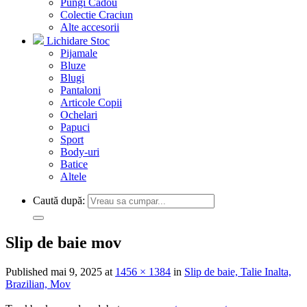
Pungi Cadou
Colectie Craciun
Alte accesorii
Lichidare Stoc
Pijamale
Bluze
Blugi
Pantaloni
Articole Copii
Ochelari
Papuci
Sport
Body-uri
Batice
Altele
Caută după:
Slip de baie mov
Published
mai 9, 2025
at
1456 × 1384
in
Slip de baie, Talie Inalta,
Brazilian, Mov