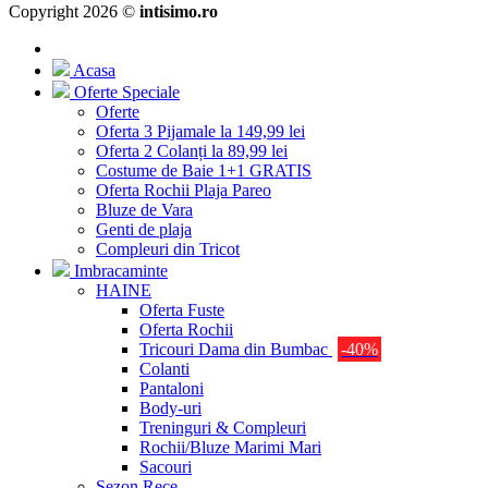
Copyright 2026 ©
intisimo.ro
Acasa
Oferte Speciale
Oferte
Oferta 3 Pijamale la 149,99 lei
Oferta 2 Colanți la 89,99 lei
Costume de Baie 1+1 GRATIS
Oferta Rochii Plaja Pareo
Bluze de Vara
Genti de plaja
Compleuri din Tricot
Imbracaminte
HAINE
Oferta Fuste
Oferta Rochii
Tricouri Dama din Bumbac
-40%
Colanti
Pantaloni
Body-uri
Treninguri & Compleuri
Rochii/Bluze Marimi Mari
Sacouri
Sezon Rece