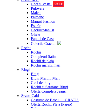
Geci si Veste
SALE
Pulovere
Malete
Paltoane
Manusi Fashion
Esarfe
Caciuli/Manusi
Ghete
Papuci de Casa
Colectie Craciun
Rochii
Rochii
Compleuri Satin
Rochii de plaja
Rochii marimi mari
Blugi
Blugi
Blugi Marimi Mari
Geci de blugi
Rochii si Sarafane Blugi
Oferta Completa Jeansi
Sezon Cald
Costume de Baie 1+1 GRATIS
Oferta Rochii Plaja (Pareo)