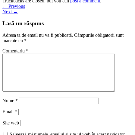
Trackbacks are closed, but you can
post a comment
.
←
Previous
Next
→
Lasă un răspuns
Adresa ta de email nu va fi publicată.
Câmpurile obligatorii sunt
marcate cu
*
Comentariu
*
Nume
*
Email
*
Site web
Salvează-mi numele, emailul și site-ul web în acest navigator