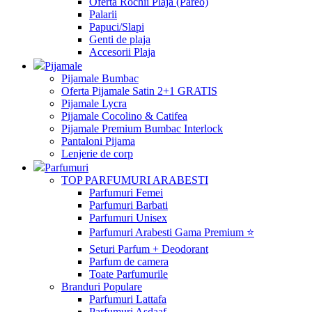
Oferta Rochii Plaja (Pareo)
Palarii
Papuci/Slapi
Genti de plaja
Accesorii Plaja
Pijamale
Pijamale Bumbac
Oferta Pijamale Satin 2+1 GRATIS
Pijamale Lycra
Pijamale Cocolino & Catifea
Pijamale Premium Bumbac Interlock
Pantaloni Pijama
Lenjerie de corp
Parfumuri
TOP PARFUMURI ARABESTI
Parfumuri Femei
Parfumuri Barbati
Parfumuri Unisex
Parfumuri Arabesti Gama Premium ⭐
Seturi Parfum + Deodorant
Parfum de camera
Toate Parfumurile
Branduri Populare
Parfumuri Lattafa
Parfumuri Asdaaf