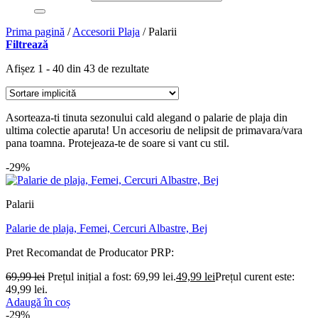
Prima pagină
/
Accesorii Plaja
/
Palarii
Filtrează
Afișez 1 - 40 din 43 de rezultate
Asorteaza-ti tinuta sezonului cald alegand o palarie de plaja din
ultima colectie aparuta! Un accesoriu de nelipsit de primavara/vara
pana toamna. Protejeaza-te de soare si vant cu stil.
-29%
Palarii
Palarie de plaja, Femei, Cercuri Albastre, Bej
Pret Recomandat de Producator
PRP:
69,99
lei
Prețul inițial a fost: 69,99 lei.
49,99
lei
Prețul curent este:
49,99 lei.
Adaugă în coș
-29%