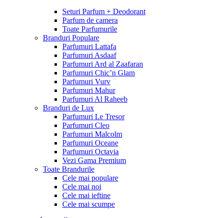
Seturi Parfum + Deodorant
Parfum de camera
Toate Parfumurile
Branduri Populare
Parfumuri Lattafa
Parfumuri Asdaaf
Parfumuri Ard al Zaafaran
Parfumuri Chic’n Glam
Parfumuri Vurv
Parfumuri Mahur
Parfumuri Al Raheeb
Branduri de Lux
Parfumuri Le Tresor
Parfumuri Cleo
Parfumuri Malcolm
Parfumuri Oceane
Parfumuri Octavia
Vezi Gama Premium
Toate Brandurile
Cele mai populare
Cele mai noi
Cele mai ieftine
Cele mai scumpe