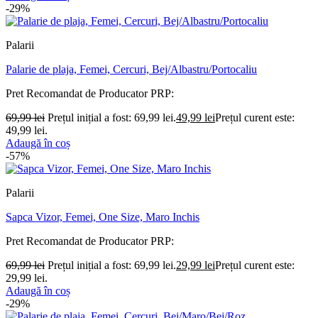
-29%
Palarii
Palarie de plaja, Femei, Cercuri, Bej/Albastru/Portocaliu
Pret Recomandat de Producator
PRP:
69,99
lei
Prețul inițial a fost: 69,99 lei.
49,99
lei
Prețul curent este:
49,99 lei.
Adaugă în coș
-57%
Palarii
Sapca Vizor, Femei, One Size, Maro Inchis
Pret Recomandat de Producator
PRP:
69,99
lei
Prețul inițial a fost: 69,99 lei.
29,99
lei
Prețul curent este:
29,99 lei.
Adaugă în coș
-29%