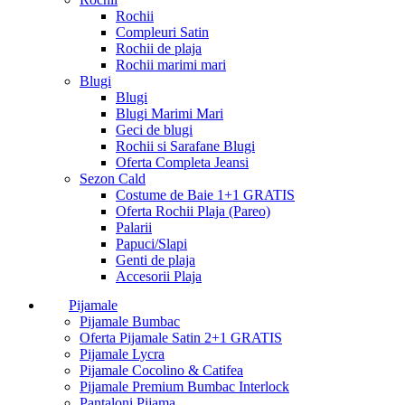
Rochii
Compleuri Satin
Rochii de plaja
Rochii marimi mari
Blugi
Blugi
Blugi Marimi Mari
Geci de blugi
Rochii si Sarafane Blugi
Oferta Completa Jeansi
Sezon Cald
Costume de Baie 1+1 GRATIS
Oferta Rochii Plaja (Pareo)
Palarii
Papuci/Slapi
Genti de plaja
Accesorii Plaja
Pijamale
Pijamale Bumbac
Oferta Pijamale Satin 2+1 GRATIS
Pijamale Lycra
Pijamale Cocolino & Catifea
Pijamale Premium Bumbac Interlock
Pantaloni Pijama