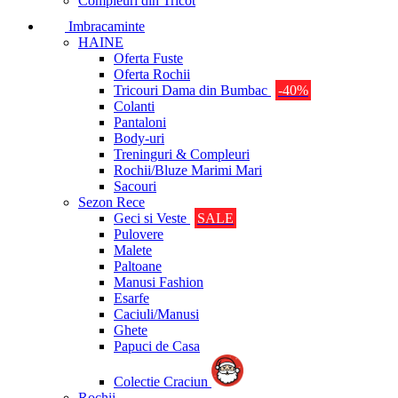
Compleuri din Tricot
Imbracaminte
HAINE
Oferta Fuste
Oferta Rochii
Tricouri Dama din Bumbac
-40%
Colanti
Pantaloni
Body-uri
Treninguri & Compleuri
Rochii/Bluze Marimi Mari
Sacouri
Sezon Rece
Geci si Veste
SALE
Pulovere
Malete
Paltoane
Manusi Fashion
Esarfe
Caciuli/Manusi
Ghete
Papuci de Casa
Colectie Craciun
Rochii