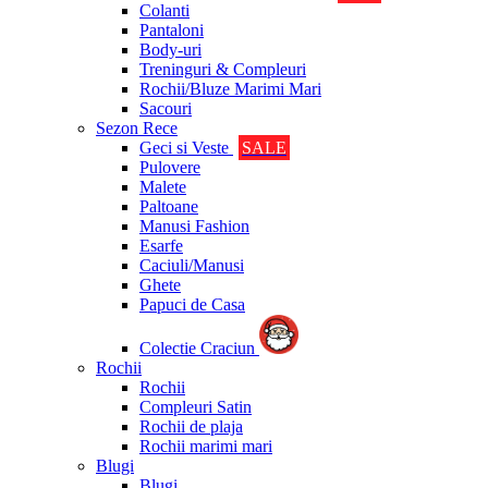
Colanti
Pantaloni
Body-uri
Treninguri & Compleuri
Rochii/Bluze Marimi Mari
Sacouri
Sezon Rece
Geci si Veste
SALE
Pulovere
Malete
Paltoane
Manusi Fashion
Esarfe
Caciuli/Manusi
Ghete
Papuci de Casa
Colectie Craciun
Rochii
Rochii
Compleuri Satin
Rochii de plaja
Rochii marimi mari
Blugi
Blugi