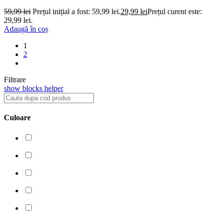
59,99
lei
Prețul inițial a fost: 59,99 lei.
29,99
lei
Prețul curent este:
29,99 lei.
Adaugă în coș
1
2
Filtrare
show blocks helper
Culoare