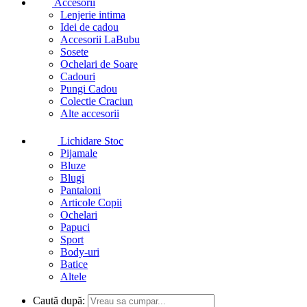
Accesorii
Lenjerie intima
Idei de cadou
Accesorii LaBubu
Sosete
Ochelari de Soare
Cadouri
Pungi Cadou
Colectie Craciun
Alte accesorii
Lichidare Stoc
Pijamale
Bluze
Blugi
Pantaloni
Articole Copii
Ochelari
Papuci
Sport
Body-uri
Batice
Altele
Caută după: